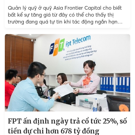
Quản lý quỹ ở quỹ Asia Frontier Capital cho biết
bất kể sự tăng giá từ đây có thể cho thấy thị
trường đang quá tự tin khi tác động ngắn hạn
của đại dịch Covid-19 lên xuất khẩu, du lịch và
mức độ thu nhập vẫn chưa bộc lộ hết.
FPT ấn định ngày trả cổ tức 25%, số
tiền dự chi hơn 678 tỷ đồng