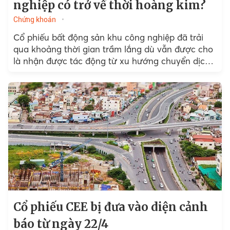
nghiệp có trở về thời hoàng kim?
Chứng khoán
Cổ phiếu bất động sản khu công nghiệp đã trải
qua khoảng thời gian trầm lắng dù vẫn được cho
là nhận được tác động từ xu hướng chuyển dịch
toàn cầu. Covid-19 khiến mọi thứ trở nên khó
khăn hơn kể cả với ngành "hot" này.
Cổ phiếu CEE bị đưa vào diện cảnh
báo từ ngày 22/4