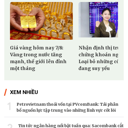
Giá vàng hôm nay 7/8:
Nhận định thị trườn
Vàng trong nước tăng
chứng khoán ngày 7
mạnh, thế giới lên đỉnh
Loại bỏ những cổ ph
một tháng
đang suy yếu
XEM NHIỀU
1
Petrovietnam thoái vốn tại PVcomBank: Tái phân
bổ nguồn lực tập trung vào những lĩnh vực cốt lõi
2
Tin tức ngân hàng nổi bật tuần qua: Sacombank cắt