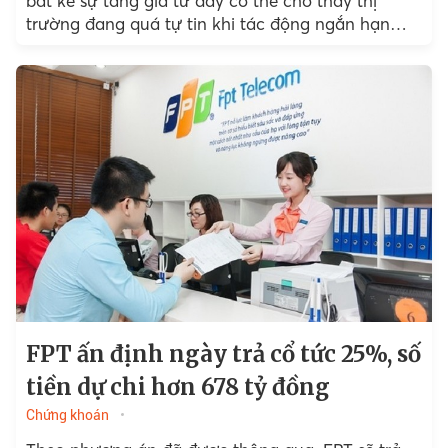
bất kể sự tăng giá từ đây có thể cho thấy thị
trường đang quá tự tin khi tác động ngắn hạn
của đại dịch Covid-19 lên xuất khẩu, du lịch và
mức độ thu nhập vẫn chưa bộc lộ hết.
FPT ấn định ngày trả cổ tức 25%, số
tiền dự chi hơn 678 tỷ đồng
Chứng khoán