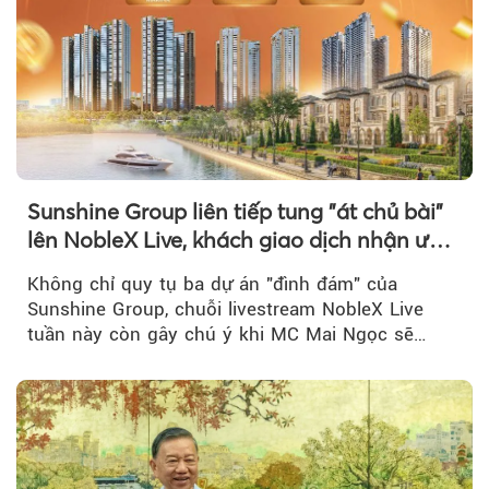
Sunshine Group liên tiếp tung "át chủ bài"
lên NobleX Live, khách giao dịch nhận ưu
đãi hàng trăm triệu đồng
Không chỉ quy tụ ba dự án "đình đám" của
Sunshine Group, chuỗi livestream NobleX Live
tuần này còn gây chú ý khi MC Mai Ngọc sẽ
đồng hành trong phiên livestream giới thiệu...