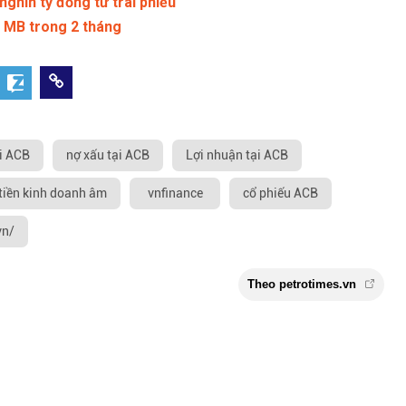
ghìn tỷ đồng từ trái phiếu
" MB trong 2 tháng
ại ACB
nợ xấu tại ACB
Lợi nhuận tại ACB
tiền kinh doanh âm
vnfinance
cổ phiếu ACB
vn/