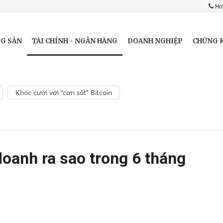
Hot
TÀI CHÍNH - NGÂN HÀNG
G SẢN
DOANH NGHIỆP
CHỨNG 
Khóc cười với “cơn sốt” Bitcoin
oanh ra sao trong 6 tháng