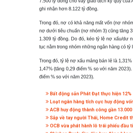
7.500 tỷ đồng cho vay giao dịch ký quỹ của
ghi nhận hơn 8.122 tỷ đồng.
Trong đó, nợ có khả năng mất vốn (nợ nhóm
nợ dưới tiêu chuẩn (nợ nhóm 3) cũng tăng 
1.309 tỷ đồng. Do đó, kéo tỷ lệ nợ xấu/dư
tục nằm trong nhóm những ngân hàng có tỷ lệ
Trong đó, tỷ lệ nợ xấu mảng bán lẻ là 1,31%
1,47% (tăng 0,29 điểm % so với năm 2023). 
điểm % so với năm 2023).
Bất động sản Phát Đạt thực hiện 12% k
Loạt ngân hàng tích cực huy động vốn
ACB huy động thành công gần 13.000 t
Sắp về tay người Thái, Home Credit th
OCB vừa phát hành lô trái phiếu đầu t