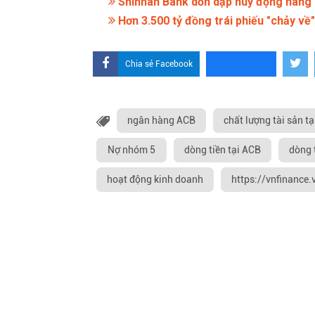
Shinhan Bank dồn dập huy động hàng n
Hơn 3.500 tỷ đồng trái phiếu "chảy về
Chia sẻ Facebook
ngân hàng ACB
chất lượng tài sản t
Nợ nhóm 5
dòng tiền tại ACB
dòng 
hoạt động kinh doanh
https://vnfinance.