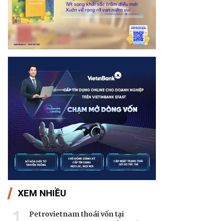
XEM NHIỀU
1
Petrovietnam thoái vốn tại