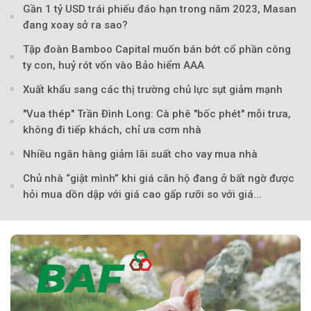
Gần 1 tỷ USD trái phiếu đáo hạn trong năm 2023, Masan
đang xoay sở ra sao?
Tập đoàn Bamboo Capital muốn bán bớt cổ phần công
ty con, huỷ rót vốn vào Bảo hiểm AAA
Xuất khẩu sang các thị trường chủ lực sụt giảm mạnh
"Vua thép" Trần Đình Long: Cà phê "bốc phét" mỗi trưa,
Theo doanhnghiepvn
không đi tiếp khách, chỉ ưa cơm nhà
Nhiều ngân hàng giảm lãi suất cho vay mua nhà
Chủ nhà “giật mình” khi giá căn hộ đang ở bất ngờ được
hỏi mua dồn dập với giá cao gấp rưỡi so với giá...