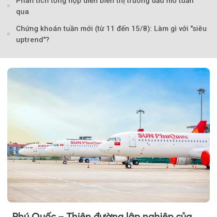
Phân tích tổng hợp diễn biến thị trường dầu mỏ tuần
qua
Chứng khoán tuần mới (từ 11 đến 15/8): Làm gì với "siêu
uptrend"?
Phú Quốc – Thiên đường lập nghiệp của