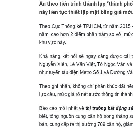
Ăn theo tiến trình thành lập “thành ph
này liên tục thiết lập mặt bằng giá mới
Theo Cục Thống kê TP.HCM, từ năm 2015 -
năm, cao hơn 2 điểm phần trăm so với mức
khu vực này.
Khả năng kết nối sẽ ngày càng được cải
Nguyễn Xiển, Lê Văn Việt, Tô Ngọc Vân và 
như tuyến tàu điện Metro Số 1 và Đường Và
Theo ghi nhận, không chỉ phân khúc đất nền
lực cầu, mức giá rõ nét trước thông tin thàn
thị trường bất động s
Báo cáo mới nhất về
biết, tổng nguồn cung căn hộ trong tháng
bán, cung cấp ra thị trường 789 căn hộ, giả