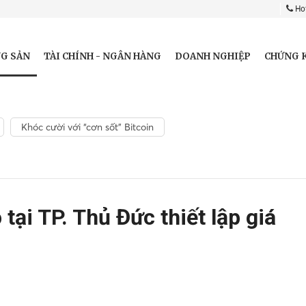
Hot
G SẢN
TÀI CHÍNH - NGÂN HÀNG
DOANH NGHIỆP
CHỨNG 
Khóc cười với “cơn sốt” Bitcoin
tại TP. Thủ Đức thiết lập giá