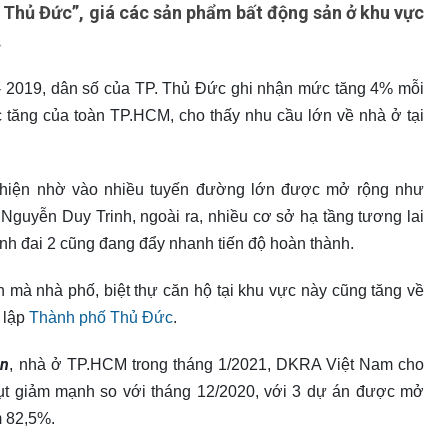
ố Thủ Đức”, giá các sản phẩm bất động sản ở khu vực
.
 2019, dân số của TP. Thủ Đức ghi nhận mức tăng 4% mỗi
 tăng của toàn TP.HCM, cho thấy nhu cầu lớn về nhà ở tại
 thiện nhờ vào nhiều tuyến đường lớn được mở rộng như
Nguyễn Duy Trinh, ngoài ra, nhiều cơ sở hạ tầng tương lai
nh đai 2 cũng đang đẩy nhanh tiến độ hoàn thành.
 mà nhà phố, biệt thự căn hộ tại khu vực này cũng tăng về
h lập
Thành phố Thủ Đức
.
ản
, nhà ở TP.HCM trong tháng 1/2021, DKRA Việt Nam cho
 sụt giảm mạnh so với tháng 12/2020, với 3 dự án được mở
m 82,5%.