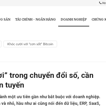
Hot
DOANH NGHIỆP
G SẢN
TÀI CHÍNH - NGÂN HÀNG
CHỨNG 
Khóc cười với “cơn sốt” Bitcoin
i” trong chuyển đổi số, cần
ền tuyến
hành một ưu tiên gần như bắt buộc với doanh nghiệp.
và nhỏ, hầu như ai cũng nói đến dữ liệu, ERP, SaaS,