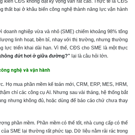
áng kiến CĐS không đạt kỳ vọng vẫn rất cao. Thực tế là CĐS
ng thất bại ở khâu biến công nghệ thành năng lực vận hành
 vì doanh nghiệp vừa và nhỏ (SME) chiếm khoảng 98% tổng
lượng linh hoạt, bền bỉ, nhạy với thị trường, nhưng thường
g lực triển khai dài hạn. Vì thế, CĐS cho SME là một thực
 không đứt hơi ở giữa đường?”
lại là câu hỏi lớn.
 công nghệ và vận hành
cực. Họ mua phần mềm kế toán mới, CRM, ERP, MES, HRM,
hậm chí các công cụ AI. Nhưng sau vài tháng, hệ thống bắt
 dùng nhưng không đủ, hoặc dùng để báo cáo chứ chưa thay
ợng phần mềm. Phần mềm có thể tốt, nhà cung cấp có thể
của SME lại thường rất phức tạp. Dữ liệu nằm rải rác trong