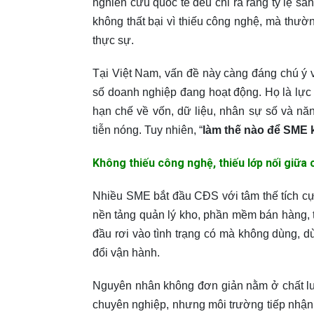
nghiên cứu quốc tế đều chỉ ra rằng tỷ lệ s
không thất bại vì thiếu công nghệ, mà thườ
thực sự.
Tại Việt Nam, vấn đề này càng đáng chú ý
số doanh nghiệp đang hoạt động. Họ là lực 
hạn chế về vốn, dữ liệu, nhân sự số và năn
tiễn nóng. Tuy nhiên, “
làm thế nào để SME
Không thiếu công nghệ, thiếu lớp nối giữa
Nhiều SME bắt đầu CĐS với tâm thế tích 
nền tảng quản lý kho, phần mềm bán hàng, t
đầu rơi vào tình trạng có mà không dùng,
đổi vận hành.
Nguyên nhân không đơn giản nằm ở chất lư
chuyên nghiệp, nhưng môi trường tiếp nhận 