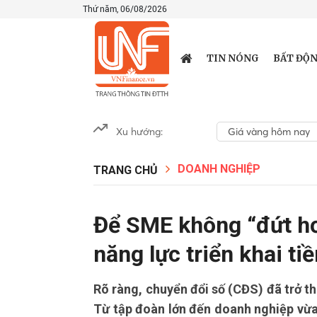
Thứ năm, 06/08/2026
TIN NÓNG
BẤT ĐỘN
Xu hướng:
Giá vàng hôm nay
DOANH NGHIỆP
TRANG CHỦ
Để SME không “đứt hơ
năng lực triển khai ti
Rõ ràng, chuyển đổi số (CĐS) đã trở t
Từ tập đoàn lớn đến doanh nghiệp vừa 