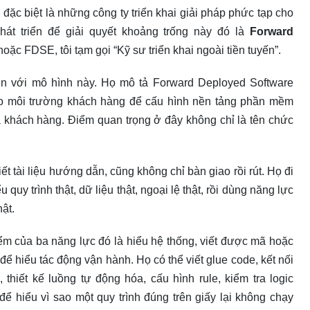
ặc biệt là những công ty triển khai giải pháp phức tạp cho
hát triển để giải quyết khoảng trống này đó là
Forward
hoặc FDSE, tôi tạm gọi “Kỹ sư triển khai ngoài tiền tuyến”.
liền với mô hình này. Họ mô tả Forward Deployed Software
ào môi trường khách hàng để cấu hình nền tảng phần mềm
a khách hàng. Điểm quan trọng ở đây không chỉ là tên chức
 tài liệu hướng dẫn, cũng không chỉ bàn giao rồi rút. Họ đi
quy trình thật, dữ liệu thật, ngoại lệ thật, rồi dùng năng lực
hật.
m của ba năng lực đó là hiểu hệ thống, viết được mã hoặc
để hiểu tác động vận hành. Họ có thể viết glue code, kết nối
 thiết kế luồng tự động hóa, cấu hình rule, kiểm tra logic
ể hiểu vì sao một quy trình đúng trên giấy lại không chạy