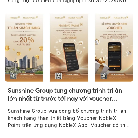
sung một số điều của Nghị định số 32/2024/NĐ-
CP về quản lý, phát triển cụm công nghiệp.
Sunshine Group tung chương trình tri ân
lớn nhất từ trước tới nay với voucher
NobleX Point cho khách hàng thân thiết
Sunshine Group vừa công bố chương trình tri ân
khách hàng thân thiết bằng Voucher NobleX
Point trên ứng dụng NobleX App. Voucher có thể
được cộng dồn...