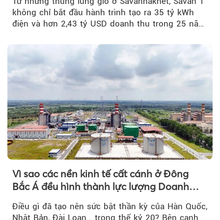
Từ những thung lũng gió ở Savannakhet, Savan 1
không chỉ bắt đầu hành trình tạo ra 35 tỷ kWh
điện và hơn 2,43 tỷ USD doanh thu trong 25 năm
tới....
Vì sao các nền kinh tế cất cánh ở Đông
Bắc Á đều hình thành lực lượng Doanh
nghiệp Quốc gia?
Điều gì đã tạo nên sức bật thần kỳ của Hàn Quốc,
Nhật Bản, Đài Loan… trong thế kỷ 20? Bên cạnh