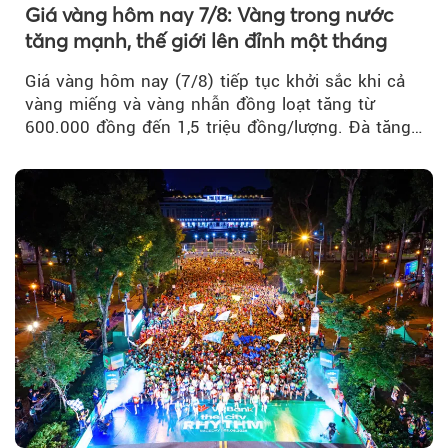
Giá vàng hôm nay 7/8: Vàng trong nước
tăng mạnh, thế giới lên đỉnh một tháng
Giá vàng hôm nay (7/8) tiếp tục khởi sắc khi cả
vàng miếng và vàng nhẫn đồng loạt tăng từ
600.000 đồng đến 1,5 triệu đồng/lượng. Đà tăng
của thị trường trong nước được hỗ trợ bởi giá
vàng thế giới bứt phá lên mức cao nhất trong
một tháng.