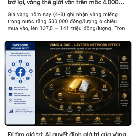
trở lại, vàng thế giới vẫn trên mốc 4.000
USD/ounce
Giá vàng hôm nay (4-8) ghi nhận vàng miếng
trong nước tăng 500.000 đồng/lượng ở chiều
mua vào, lên 137,5 – 141 triệu đồng/lượng. Trong
khi đó, giá vàng thế giới giảm nhẹ nhưng vẫn duy
trì trên ngưỡng 4.000 USD/ounce.
Đi tìm giá trị: Ai quyết định giá trị của vàng