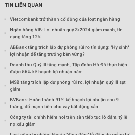
TIN LIÊN QUAN
Vietcombank trở thành cổ đông của loạt ngân hàng
Ngân hàng VIB: Lợi nhuận quý 3/2024 giảm mạnh, tín
dụng tăng 12%
ABBank tăng trích lập dự phòng rủi ro tín dụng: "Hy sinh"
lợi nhuận để tăng trưởng bền vững?
Doanh thu Quý III tăng mạnh, Tập đoàn Hà Đô thực hiện
được 56% kế hoạch lợi nhuận năm
MSB tăng trích lập dự phòng rủi ro, lợi nhuận quý III sụt
giảm
BVBank: Hoàn thành 91% kế hoạch lợi nhuận sau 9
tháng, đổ mạnh tiền cho vay bất động sản
Công ty tài chính hiếm hoi trên sàn tiếp tục lỗ đậm, tỷ lệ
nợ xấu giảm
Loạt công ty chứng khoán "đình đám" lỗ đậm do mảng tự