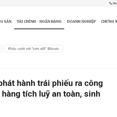
Hot
TÀI CHÍNH - NGÂN HÀNG
G SẢN
DOANH NGHIỆP
CHỨNG 
Khóc cười với “cơn sốt” Bitcoin
hát hành trái phiếu ra công
hàng tích luỹ an toàn, sinh