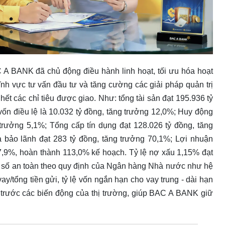
 A BANK đã chủ động điều hành linh hoạt, tối ưu hóa hoạt
ĩnh vực tư vấn đầu tư và tăng cường các giải pháp quản trị
hết các chỉ tiêu được giao. Như: tổng tài sản đạt 195.936 tỷ
ốn điều lệ là 10.032 tỷ đồng, tăng trưởng 12,0%; Huy động
trưởng 5,1%; Tổng cấp tín dụng đạt 128.026 tỷ đồng, tăng
à bảo lãnh đạt 283 tỷ đồng, tăng trưởng 70,1%; Lợi nhuận
17,9%, hoàn thành 113,0% kế hoạch. Tỷ lệ nợ xấu 1,15% đạt
hỉ số an toàn theo quy định của Ngân hàng Nhà nước như hệ
vay/tổng tiền gửi, tỷ lệ vốn ngắn hạn cho vay trung - dài hạn
 trước các biến động của thị trường, giúp BAC A BANK giữ