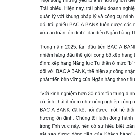
“Một trong những yếu tố ảnh hưởng lớn đến
Trái phiếu. Hiện nay, trái phiếu doanh ngh
quản lý với khung pháp lý và công cụ minh
đó, trái phiếu BAC A BANK luôn được các n
vừa an toàn, ổn định”, đại diện Ngân hàng
Trong năm 2025, lần đầu tiên BAC A BANK 
nhiệm hàng đầu thế giới công bố xếp hạng 
định; xếp hạng Năng lực Tự thân ở mức “b” 
đối với BAC A BANK, thể hiện sự công nhận v
phát triển bền vững của Ngân hàng theo tiê
“Với kinh nghiệm hơn 30 năm tập trung định 
có tính chất ít rủi ro như nông nghiệp côn
BAC A BANK đã kết nối được một hệ thống
hướng ổn định. Chúng tôi luôn đồng hành 
trong lĩnh vực này, nên có sự hiểu biết toà
sát sao được dòng tiền của Khách hàng”