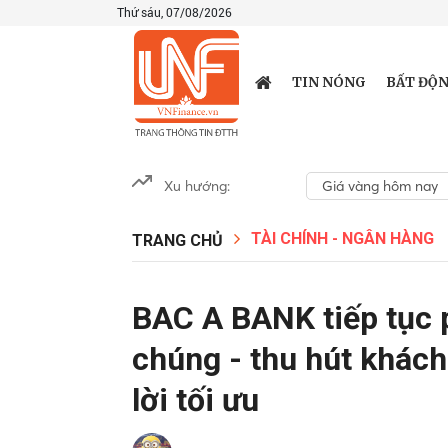
Thứ sáu, 07/08/2026
TIN NÓNG
BẤT ĐỘN
Xu hướng:
Giá vàng hôm nay
TÀI CHÍNH - NGÂN HÀNG
TRANG CHỦ
BAC A BANK tiếp tục p
chúng - thu hút khách 
lời tối ưu