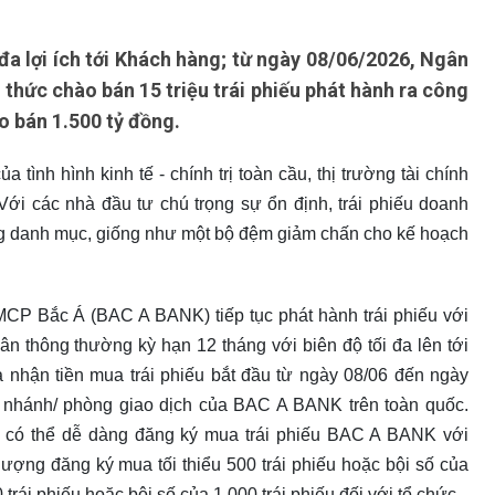
a lợi ích tới Khách hàng; từ ngày 08/06/2026, Ngân
hức chào bán 15 triệu trái phiếu phát hành ra công
ào bán 1.500 tỷ đồng.
ình hình kinh tế - chính trị toàn cầu, thị trường tài chính
Với các nhà đầu tư chú trọng sự ổn định, trái phiếu doanh
ong danh mục, giống như một bộ đệm giảm chấn cho kế hoạch
CP Bắc Á (BAC A BANK) tiếp tục phát hành trái phiếu với
hân thông thường kỳ hạn 12 tháng với biên độ tối đa lên tới
 nhận tiền mua trái phiếu bắt đầu từ ngày 08/06 đến ngày
hi nhánh/ phòng giao dịch của BAC A BANK trên toàn quốc.
 có thể dễ dàng đăng ký mua trái phiếu BAC A BANK với
ượng đăng ký mua tối thiểu 500 trái phiếu hoặc bội số của
0 trái phiếu hoặc bội số của 1.000 trái phiếu đối với tổ chức.