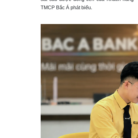
TMCP Bắc Á phát biểu.