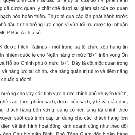
 quyết định của nhà đầu tư là uy tín của đơn vị phát hành
iệp đã được quản lý chặt chẽ dưới sự giám sát của cơ quan
 bạch hóa hoàn thiện. Thực tế qua các lần phát hành trước
hà đầu tư tin tưởng lựa chọn vì vừa tối ưu được lợi nhuận
 TMCP Bắc Á chia sẻ.
được Fitch Ratings - một trong ba tổ chức xếp hạng tín
tín nhiệm quốc tế cho Ngân hàng ở mức “B+”, triển vọng Ổn
và Hỗ trợ Chính phủ ở mức “b+”. Đây là cột mốc quan trọng
ề năng lực tài chính, khả năng quản trị rủi ro và tiềm năng
u chuẩn quốc tế.
hướng cho vay các lĩnh vực được chính phủ khuyến khích,
g nghệ cao, thực phẩm sạch, dược liệu sạch, y tế và giáo dục,
 khách hàng bền vững; củng cố nền tảng tài chính theo
xuyên suốt quá trình cấp tín dụng cho các khách hàng lớn
n diện về tình hình hoạt động kinh doanh cũng như theo dõi
 - ông Chu Nguyên Bình, Phó Tổng Giám đốc Ngân hàng