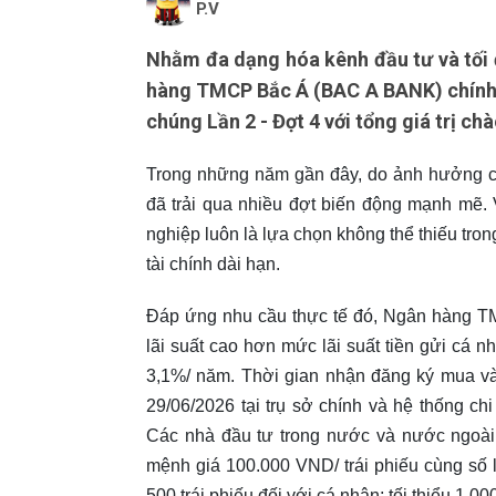
P.V
Nhằm đa dạng hóa kênh đầu tư và tối đ
hàng TMCP Bắc Á (BAC A BANK) chính t
chúng Lần 2 - Đợt 4 với tổng giá trị ch
Trong những năm gần đây, do ảnh hưởng của t
đã trải qua nhiều đợt biến động mạnh mẽ. 
nghiệp luôn là lựa chọn không thể thiếu tr
tài chính dài hạn.
Đáp ứng nhu cầu thực tế đó, Ngân hàng TM
lãi suất cao hơn mức lãi suất tiền gửi cá n
3,1%/ năm. Thời gian nhận đăng ký mua và
29/06/2026 tại trụ sở chính và hệ thống c
Các nhà đầu tư trong nước và nước ngoài
mệnh giá 100.000 VND/ trái phiếu cùng số l
500 trái phiếu đối với cá nhân; tối thiểu 1.00