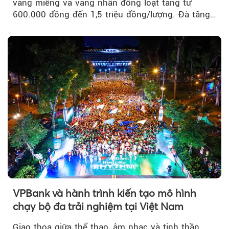
vàng miếng và vàng nhẫn đồng loạt tăng từ
600.000 đồng đến 1,5 triệu đồng/lượng. Đà tăng
của thị trường trong nước được hỗ trợ bởi giá
vàng thế giới bứt phá lên mức cao nhất trong
một tháng.
VPBank và hành trình kiến tạo mô hình
chạy bộ đa trải nghiệm tại Việt Nam
Giao thoa giữa thể thao, âm nhạc và tinh thần