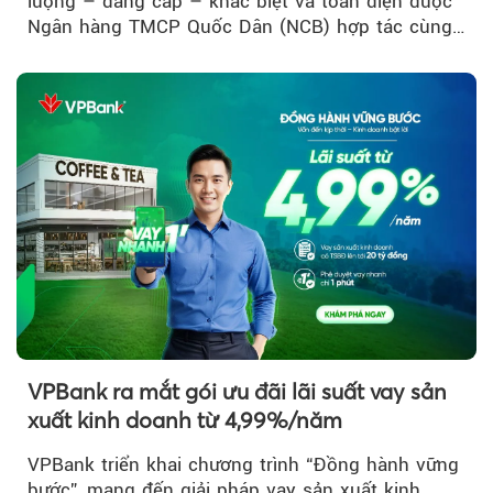
lượng – đẳng cấp – khác biệt và toàn diện được
Ngân hàng TMCP Quốc Dân (NCB) hợp tác cùng
Sun Group kiến tạo...
VPBank ra mắt gói ưu đãi lãi suất vay sản
xuất kinh doanh từ 4,99%/năm
VPBank triển khai chương trình “Đồng hành vững
bước”, mang đến giải pháp vay sản xuất kinh