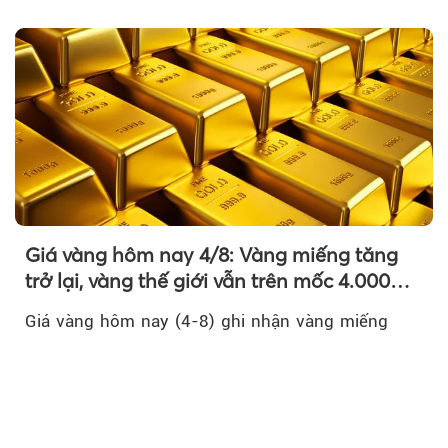
Nam là bước đi trong quá trình cơ cấu...
Giá vàng hôm nay 4/8: Vàng miếng tăng
trở lại, vàng thế giới vẫn trên mốc 4.000
USD/ounce
Giá vàng hôm nay (4-8) ghi nhận vàng miếng
trong nước tăng 500.000 đồng/lượng ở chiều
mua vào, lên 137,5 – 141 triệu đồng/lượng. Trong
khi đó, giá vàng thế giới giảm nhẹ nhưng vẫn duy
trì trên ngưỡng 4.000 USD/ounce.