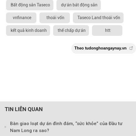
Bất động sản Taseco
dự án bát động sản
vnfinance
thoái vốn
Taseco Land thoái vốn
kết quả kinh doanh
thế chấp dự án
htt
TIN LIÊN QUAN
Bàn giao loạt dự án đình đám, “sức khỏe” của Đầu tư
Nam Long ra sao?