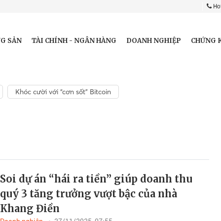
Hot
G SẢN
TÀI CHÍNH - NGÂN HÀNG
DOANH NGHIỆP
CHỨNG 
Khóc cười với “cơn sốt” Bitcoin
Soi dự án “hái ra tiền” giúp doanh thu
quý 3 tăng trưởng vượt bậc của nhà
Khang Điền