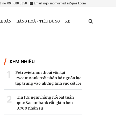
line: 091 688 8858
Email: ngoisaomoimedia@gmail.com
KHOÁN
HÀNG HOÁ - TIÊU DÙNG
XE
XEM NHIỀU
1
Petrovietnam thoái vốn tại
PVcomBank: Tái phân bổ nguồn lực
tập trung vào những lĩnh vực cốt lõi
2
Tin tức ngân hàng nổi bật tuần
qua: Sacombank cắt giảm hơn
3.700 nhân sự