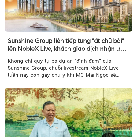
Sunshine Group liên tiếp tung "át chủ bài"
lên NobleX Live, khách giao dịch nhận ưu
đãi hàng trăm triệu đồng
Không chỉ quy tụ ba dự án "đình đám" của
Sunshine Group, chuỗi livestream NobleX Live
tuần này còn gây chú ý khi MC Mai Ngọc sẽ
đồng hành trong phiên livestream giới thiệu...