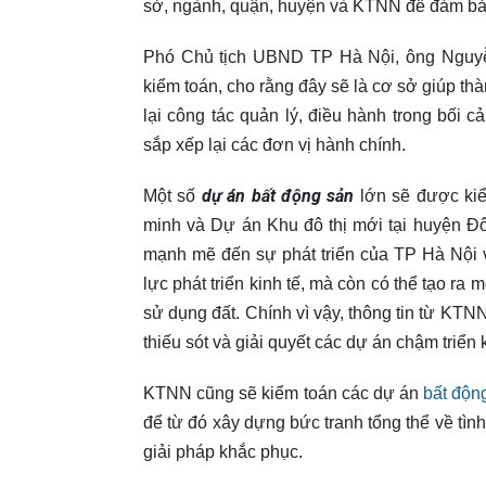
sở, ngành, quận, huyện và KTNN để đảm bảo
Phó Chủ tịch UBND TP Hà Nội, ông Nguyễ
kiểm toán, cho rằng đây sẽ là cơ sở giúp thà
lại công tác quản lý, điều hành trong bối 
sắp xếp lại các đơn vị hành chính.
dự án bất động sản
Một số
lớn sẽ được kiể
minh và Dự án Khu đô thị mới tại huyện Đ
mạnh mẽ đến sự phát triển của TP Hà Nội 
lực phát triển kinh tế, mà còn có thể tạo ra m
sử dụng đất. Chính vì vậy, thông tin từ KTN
thiếu sót và giải quyết các dự án chậm triển 
KTNN cũng sẽ kiểm toán các dự án
bất độn
để từ đó xây dựng bức tranh tổng thể về tình
giải pháp khắc phục.