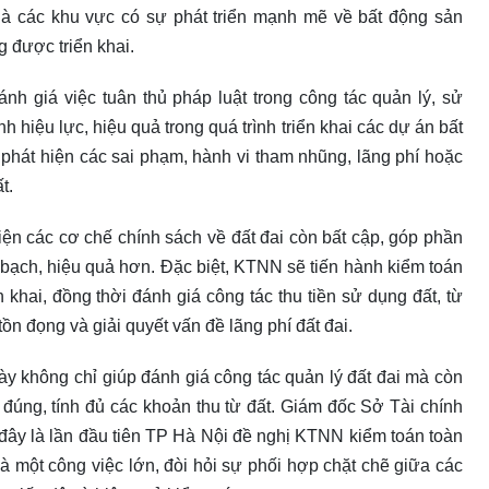
à các khu vực có sự phát triển mạnh mẽ về bất động sản
g được triển khai.
nh giá việc tuân thủ pháp luật trong công tác quản lý, sử
nh hiệu lực, hiệu quả trong quá trình triển khai các dự án bất
phát hiện các sai phạm, hành vi tham nhũng, lãng phí hoặc
t.
ện các cơ chế chính sách về đất đai còn bất cập, góp phần
 bạch, hiệu quả hơn. Đặc biệt, KTNN sẽ tiến hành kiểm toán
 khai, đồng thời đánh giá công tác thu tiền sử dụng đất, từ
n đọng và giải quyết vấn đề lãng phí đất đai.
 không chỉ giúp đánh giá công tác quản lý đất đai mà còn
h đúng, tính đủ các khoản thu từ đất. Giám đốc Sở Tài chính
ây là lần đầu tiên TP Hà Nội đề nghị KTNN kiểm toán toàn
là một công việc lớn, đòi hỏi sự phối hợp chặt chẽ giữa các