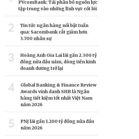
PVcomBank: Tái phân bổ nguồn lực
tập trung vào những lĩnh vực cốt lõi
2
Tin tức ngân hàng nổi bật tuần
qua: Sacombank cắt giảm hơn
3.700 nhân sự
3
Hoàng Anh Gia Lai lãi gần 2.300 tỷ
đồng nửa đầu năm, dòng tiền kinh
doanh dương trở lại
4
Global Banking & Finance Review
Awards vinh danh SHB là Ngân
hàng tiết kiệm tốt nhất Việt Nam
năm 2026
5
PNJ lãi gần 1.200 tỷ đồng nửa đầu
năm 2026