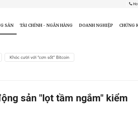
Hot
G SẢN
TÀI CHÍNH - NGÂN HÀNG
DOANH NGHIỆP
CHỨNG 
Khóc cười với “cơn sốt” Bitcoin
động sản "lọt tầm ngắm" kiểm