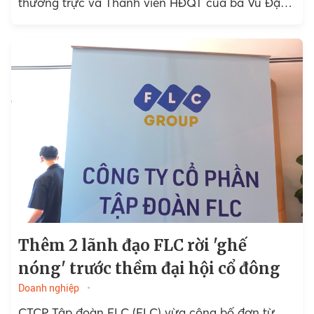
thường trực và Thành viên HĐQT của bà Vũ Đặng
Hải Yến.
Thêm 2 lãnh đạo FLC rời 'ghế
nóng' trước thềm đại hội cổ đông
Doanh nghiệp
CTCP Tập đoàn FLC (FLC) vừa công bố đơn từ