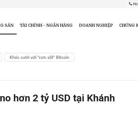
Hot
G SẢN
TÀI CHÍNH - NGÂN HÀNG
DOANH NGHIỆP
CHỨNG 
Khóc cười với “cơn sốt” Bitcoin
no hơn 2 tỷ USD tại Khánh