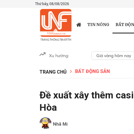
Thứ bảy, 08/08/2026
BẤT ĐỘN
TIN NÓNG
Xu hướng:
Giá vàng hôm nay
BẤT ĐỘNG SẢN
TRANG CHỦ
Đề xuất xây thêm casi
Hòa
Nhã Mi