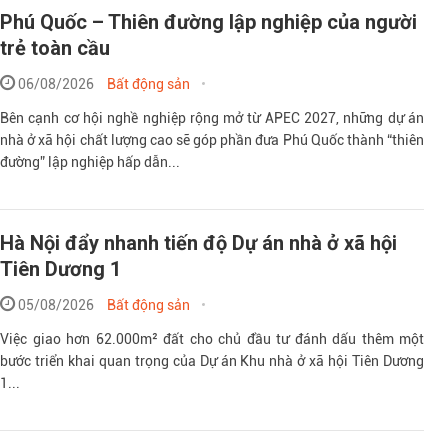
Phú Quốc – Thiên đường lập nghiệp của người
trẻ toàn cầu
06/08/2026
Bất động sản
Bên cạnh cơ hội nghề nghiệp rộng mở từ APEC 2027, những dự án
nhà ở xã hội chất lượng cao sẽ góp phần đưa Phú Quốc thành “thiên
đường” lập nghiệp hấp dẫn...
Hà Nội đẩy nhanh tiến độ Dự án nhà ở xã hội
Tiên Dương 1
05/08/2026
Bất động sản
Việc giao hơn 62.000m² đất cho chủ đầu tư đánh dấu thêm một
bước triển khai quan trọng của Dự án Khu nhà ở xã hội Tiên Dương
1...