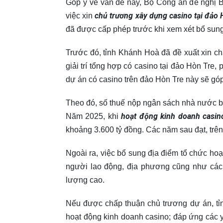
Góp ý về vấn đề này, Bộ Công an đề nghị B
chủ trương xây dựng casino tại đảo 
việc xin
đã được cấp phép trước khi xem xét bổ sung
Trước đó, tỉnh Khánh Hoà đã đề xuất xin ch
giải trí tổng hợp có casino tại đảo Hòn Tr
dự án có casino trên đảo Hòn Tre này sẽ gó
Theo đó, số thuế nộp ngân sách nhà nước b
hoạt động kinh doanh casin
Năm 2025, khi
khoảng 3.600 tỷ đồng. Các năm sau đạt, trên
Ngoài ra, việc bổ sung địa điểm tổ chức hoạ
người lao động, địa phương cũng như các t
lượng cao.
Nếu được chấp thuận chủ trương dự án, tỉn
hoạt động kinh doanh casino; đáp ứng các yê