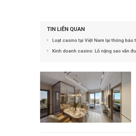
TIN LIÊN QUAN
Loạt casino tại Việt Nam lại thông báo 
Kinh doanh casino: Lỗ nặng sao vẫn đ