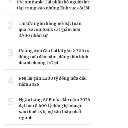
PVcomBank: Tái phân bổ nguồn lực
tập trung vào những lĩnh vực cốt lõi
2
Tin tức ngân hàng nổi bật tuần
qua: Sacombank cắt giảm hơn
3.700 nhân sự
3
Hoàng Anh Gia Lai lãi gần 2.300 tỷ
đồng nửa đầu năm, dòng tiền kinh
doanh dương trở lại
4
PNJ lãi gần 1.200 tỷ đồng nửa đầu
năm 2026
5
Ngân hàng ACB nửa đầu năm 2026
đạt hơn 8.600 tỷ đồng lợi nhuận
sau thuế, tỷ lệ nợ xấu thấp nhất
ngành