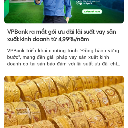
VPBank ra mắt gói ưu đãi lãi suất vay sản
xuất kinh doanh từ 4,99%/năm
VPBank triển khai chương trình “Đồng hành vững
bước”, mang đến giải pháp vay sản xuất kinh
doanh có tài sản bảo đảm với lãi suất ưu đãi chỉ
từ 4,99%/năm...