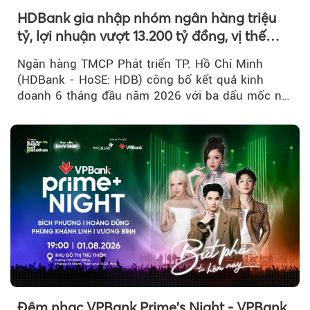
HDBank gia nhập nhóm ngân hàng triệu
tỷ, lợi nhuận vượt 13.200 tỷ đồng, vị thế
mới trên thị trường vốn quốc tế
Ngân hàng TMCP Phát triển TP. Hồ Chí Minh
(HDBank - HoSE: HDB) công bố kết quả kinh
doanh 6 tháng đầu năm 2026 với ba dấu mốc nổi
bật: gia nhập nhóm ngân hàng...
Đêm nhạc VPBank Prime's Night - VPBank