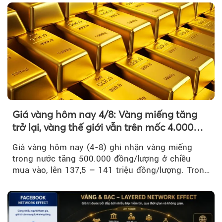
Giá vàng hôm nay 4/8: Vàng miếng tăng
trở lại, vàng thế giới vẫn trên mốc 4.000
USD/ounce
Giá vàng hôm nay (4-8) ghi nhận vàng miếng
trong nước tăng 500.000 đồng/lượng ở chiều
mua vào, lên 137,5 – 141 triệu đồng/lượng. Trong
khi đó, giá vàng thế giới giảm nhẹ nhưng vẫn duy
trì trên ngưỡng 4.000 USD/ounce.