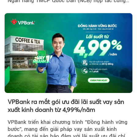
Ngân hàng TMCP Quốc Dân (NCB) hợp tác cùng
Sun Group kiến tạo...
VPBank ra mắt gói ưu đãi lãi suất vay sản
xuất kinh doanh từ 4,99%/năm
VPBank triển khai chương trình “Đồng hành vững
bước”, mang đến giải pháp vay sản xuất kinh
doanh có tài sản bảo đảm với lãi suất ưu đãi chỉ