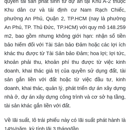
quyền tài sản phát sinh từ dự án tại Khu A-2 thuộc
Khu dân cư và tái định cư Nam Rạch Chiếc,
phường An Phú, Quận 2, TP.HCM (nay là phường
An Phú, TP. Thủ Đức, TP.HCM) với quy mô 148.259
m2, bao gồm nhưng không giới hạn: nhận số tiền
bảo hiểm đối với Tài Sản bảo Đảm hoặc các lợi ích
khác thu được từ Tài Sản bảo Đảm; hoa lợi; lợi tức,
khoản phải thu, khoản phí thu được từ việc kinh
doanh, khai thác giá trị của quyền sử dụng đất, tài
sản gắn liền với đất hoặc từ việc đầu tư, kinh
doanh, khai thác, quản lý, phát triển dự án xây dựng
nhà ở, dự án xây dựng công trình và cơ sở hạ tầng,
tài sản khác gắn liền với đất.
Về lãi suất, lô trái phiếu này có lãi suất phát hành là
14%/năm, kỳ tính lãi 3 tháng/lần.