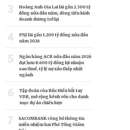
3
Hoàng Anh Gia Lai lãi gần 2.300 tỷ
đồng nửa đầu năm, dòng tiền kinh
doanh dương trở lại
4
PNJ lãi gần 1.200 tỷ đồng nửa đầu
năm 2026
5
Ngân hàng ACB nửa đầu năm 2026
đạt hơn 8.600 tỷ đồng lợi nhuận
sau thuế, tỷ lệ nợ xấu thấp nhất
ngành
6
Tập đoàn của Bầu Hiển bắt tay
VDB, mở rộng kênh vốn cho danh
mục dự án chiến lược
7
SACOMBANK công bố thông tin
miễn nhiệm hai Phó Tổng Giám