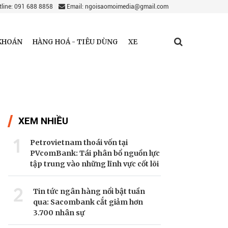
line: 091 688 8858
Email: ngoisaomoimedia@gmail.com
KHOÁN
HÀNG HOÁ - TIÊU DÙNG
XE
XEM NHIỀU
1
Petrovietnam thoái vốn tại
PVcomBank: Tái phân bổ nguồn lực
tập trung vào những lĩnh vực cốt lõi
2
Tin tức ngân hàng nổi bật tuần
qua: Sacombank cắt giảm hơn
3.700 nhân sự