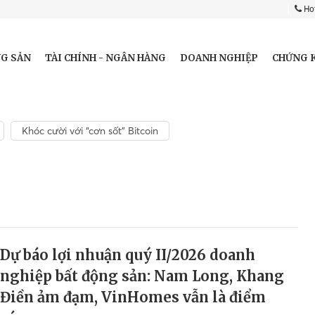
Hot
G SẢN
TÀI CHÍNH - NGÂN HÀNG
DOANH NGHIỆP
CHỨNG 
Khóc cười với “cơn sốt” Bitcoin
Dự báo lợi nhuận quý II/2026 doanh
nghiệp bất động sản: Nam Long, Khang
Điền ảm đạm, VinHomes vẫn là điểm