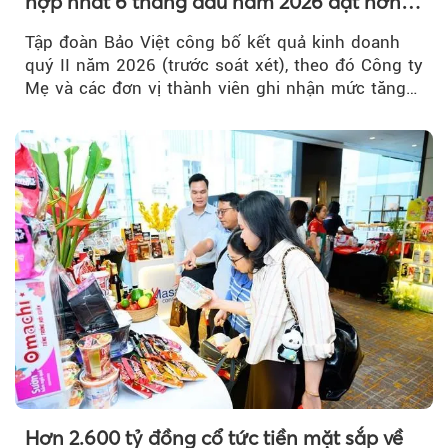
hợp nhất 6 tháng đầu năm 2026 đạt hơn
32.000 tỷ đồng, tăng trưởng 9,2%
Tập đoàn Bảo Việt công bố kết quả kinh doanh
quý II năm 2026 (trước soát xét), theo đó Công ty
Mẹ và các đơn vị thành viên ghi nhận mức tăng
trưởng khả quan...
Hơn 2.600 tỷ đồng cổ tức tiền mặt sắp về