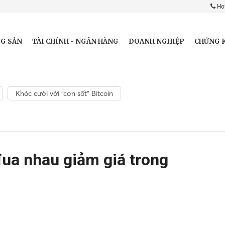
Hot
G SẢN
TÀI CHÍNH - NGÂN HÀNG
DOANH NGHIỆP
CHỨNG 
Khóc cười với “cơn sốt” Bitcoin
đua nhau giảm giá trong