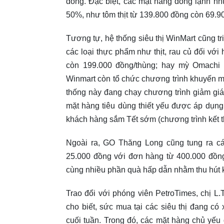
đồng. Đặc biệt, các mặt hàng đông lạnh như
50%, như tôm thịt từ 139.800 đồng còn 69.9
Tương tự, hệ thống siêu thị WinMart cũng t
các loại thực phẩm như thịt, rau củ đối với
còn 199.000 đồng/thùng; hay mỳ Omachi 
Winmart còn tổ chức chương trình khuyến mại
thống này đang chạy chương trình giảm giá
mặt hàng tiêu dùng thiết yếu được áp dụn
khách hàng sắm Tết sớm (chương trình kết t
Ngoài ra, GO Thăng Long cũng tung ra cá
25.000 đồng với đơn hàng từ 400.000 đồng,
cùng nhiều phần quà hấp dẫn nhằm thu hút 
Trao đổi với phóng viên PetroTimes, chị L
cho biết, sức mua tại các siêu thị đang c
cuối tuần. Trong đó, các mặt hàng chủ yế