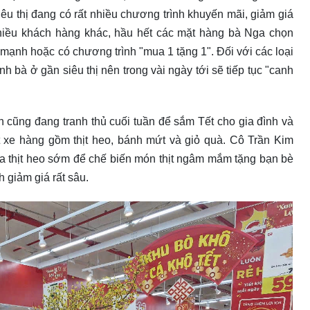
êu thị đang có rất nhiều chương trình khuyến mãi, giảm giá
hiều khách hàng khác, hầu hết các mặt hàng bà Nga chọn
ạnh hoặc có chương trình "mua 1 tặng 1". Đối với các loại
h bà ở gần siêu thị nên trong vài ngày tới sẽ tiếp tục "canh
nh cũng đang tranh thủ cuối tuần để sắm Tết cho gia đình và
t xe hàng gồm thịt heo, bánh mứt và giỏ quà. Cô Trần Kim
a thịt heo sớm để chế biến món thịt ngâm mắm tặng bạn bè
h giảm giá rất sâu.