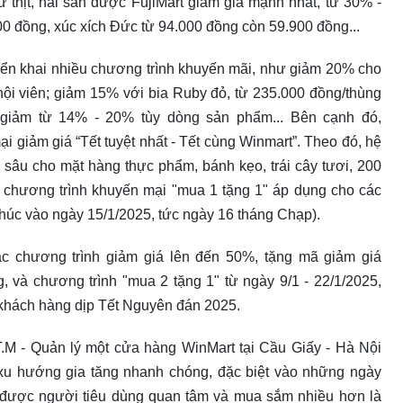
 thịt, hải sản được FujiMart giảm giá mạnh nhất, từ 30% -
00 đồng, xúc xích Đức từ 94.000 đồng còn 59.900 đồng...
riển khai nhiều chương trình khuyến mãi, như giảm 20% cho
 hội viên; giảm 15% với bia Ruby đỏ, từ 235.000 đồng/thùng
giảm từ 14% - 20% tùy dòng sản phẩm... Bên cạnh đó,
 giảm giá “Tết tuyệt nhất - Tết cùng Winmart”. Theo đó, hệ
 sâu cho mặt hàng thực phẩm, bánh kẹo, trái cây tươi, 200
g chương trình khuyến mại "mua 1 tặng 1" áp dụng cho các
húc vào ngày 15/1/2025, tức ngày 16 tháng Chạp).
c chương trình giảm giá lên đến 50%, tặng mã giảm giá
 và chương trình "mua 2 tặng 1" từ ngày 9/1 - 22/1/2025,
khách hàng dịp Tết Nguyên đán 2025.
.T.M - Quản lý một cửa hàng WinMart tại Cầu Giấy - Hà Nội
ó xu hướng gia tăng nhanh chóng, đặc biệt vào những ngày
u được người tiêu dùng quan tâm và mua sắm nhiều hơn là