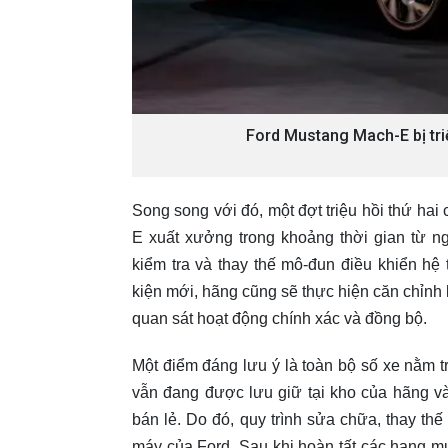
Ford Mustang Mach-E bị tri
Song song với đó, một đợt triệu hồi thứ hai
E xuất xưởng trong khoảng thời gian từ n
kiểm tra và thay thế mô-đun điều khiển hệ 
kiện mới, hãng cũng sẽ thực hiện căn chỉnh 
quan sát hoạt động chính xác và đồng bộ.
Một điểm đáng lưu ý là toàn bộ số xe nằm t
vẫn đang được lưu giữ tại kho của hãng v
bán lẻ. Do đó, quy trình sửa chữa, thay th
máy của Ford. Sau khi hoàn tất các hạng mụ