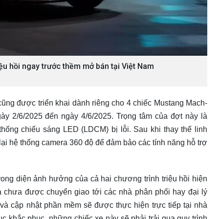
ệu hồi ngay trước thềm mở bán tại Việt Nam
 cũng được triển khai dành riêng cho 4 chiếc Mustang Mach-
gày 2/6/2025 đến ngày 4/6/2025. Trọng tâm của đợt này là
thống chiếu sáng LED (LDCM) bị lỗi. Sau khi thay thế linh
lại hệ thống camera 360 độ để đảm bảo các tính năng hỗ trợ
rong diện ảnh hưởng của cả hai chương trình triệu hồi hiện
à chưa được chuyển giao tới các nhà phân phối hay đại lý
ế và cập nhật phần mềm sẽ được thực hiện trực tiếp tại nhà
c khắc phục, những chiếc xe này sẽ phải trải qua quy trình