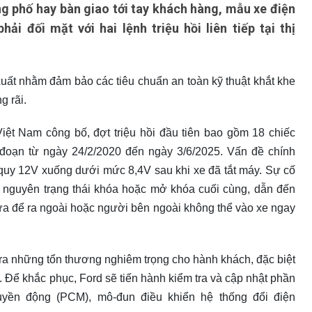
g phố hay bàn giao tới tay khách hàng, mẫu xe điện
 đối mặt với hai lệnh triệu hồi liên tiếp tại thị
xuất nhằm đảm bảo các tiêu chuẩn an toàn kỹ thuật khắt khe
g rãi.
ệt Nam công bố, đợt triệu hồi đầu tiên bao gồm 18 chiếc
đoạn từ ngày 24/2/2020 đến ngày 3/6/2025. Vấn đề chính
 quy 12V xuống dưới mức 8,4V sau khi xe đã tắt máy. Sự cố
ữ nguyên trạng thái khóa hoặc mở khóa cuối cùng, dẫn đến
ửa để ra ngoài hoặc người bên ngoài không thể vào xe ngay
 ra những tổn thương nghiêm trọng cho hành khách, đặc biệt
ắt. Để khắc phục, Ford sẽ tiến hành kiểm tra và cập nhật phần
yền động (PCM), mô-đun điều khiển hệ thống đổi điện