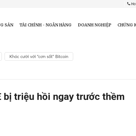
Hot
G SẢN
TÀI CHÍNH - NGÂN HÀNG
DOANH NGHIỆP
CHỨNG 
Khóc cười với “cơn sốt” Bitcoin
bị triệu hồi ngay trước thềm