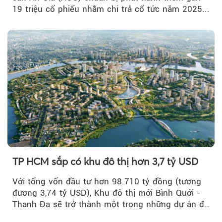
19 triệu cổ phiếu nhằm chi trả cổ tức năm 2025...
TP HCM sắp có khu đô thị hơn 3,7 tỷ USD
Với tổng vốn đầu tư hơn 98.710 tỷ đồng (tương
đương 3,74 tỷ USD), Khu đô thị mới Bình Quới -
Thanh Đa sẽ trở thành một trong những dự án đô
thị...