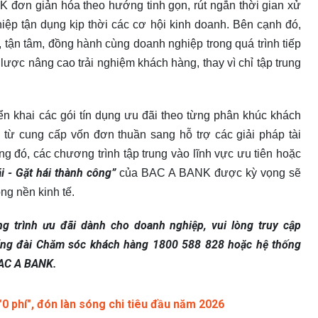
K đơn giản hóa theo hướng tinh gọn, rút ngắn thời gian xử
hiệp tận dụng kịp thời các cơ hội kinh doanh. Bên cạnh đó,
 tận tâm, đồng hành cùng doanh nghiệp trong quá trình tiếp
lược nâng cao trải nghiệm khách hàng, thay vì chỉ tập trung
iển khai các gói tín dụng ưu đãi theo từng phân khúc khách
từ cung cấp vốn đơn thuần sang hỗ trợ các giải pháp tài
g đó, các chương trình tập trung vào lĩnh vực ưu tiên hoặc
ãi - Gặt hái thành công”
của BAC A BANK được kỳ vọng sẽ
ng nền kinh tế.
g trình ưu đãi dành cho doanh nghiệp, vui lòng truy cập
Tổng đài Chăm sóc khách hàng 1800 588 828 hoặc hệ thống
BAC A BANK.
0 phí", đón làn sóng chi tiêu đầu năm 2026