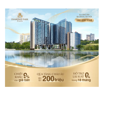
rí tuệ