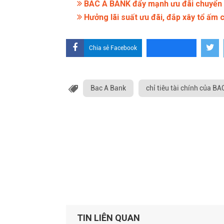
BAC A BANK đẩy mạnh ưu đãi chuyển t
Hưởng lãi suất ưu đãi, đắp xây tổ ấm
Chia sẻ Facebook
Bac A Bank
chỉ tiêu tài chính của B
TIN LIÊN QUAN