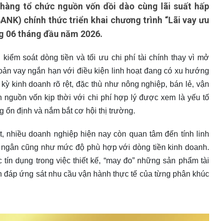
àng tổ chức nguồn vốn dồi dào cùng lãi suất hấp
K) chính thức triển khai chương trình “Lãi vay ưu
ng 06 tháng đầu năm 2026.
kiểm soát dòng tiền và tối ưu chi phí tài chính thay vì mở
hoản vay ngắn hạn với điều kiện linh hoạt đang có xu hướng
 kỳ kinh doanh rõ rệt, đặc thù như nông nghiệp, bán lẻ, vận
ận nguồn vốn kịp thời với chi phí hợp lý được xem là yếu tố
g ổn định và nắm bắt cơ hội thị trường.
ất, nhiều doanh nghiệp hiện nay còn quan tâm đến tính linh
iải ngân cũng như mức độ phù hợp với dòng tiền kinh doanh.
 tín dụng trong việc thiết kế, “may đo” những sản phẩm tài
òn đáp ứng sát nhu cầu vận hành thực tế của từng phân khúc