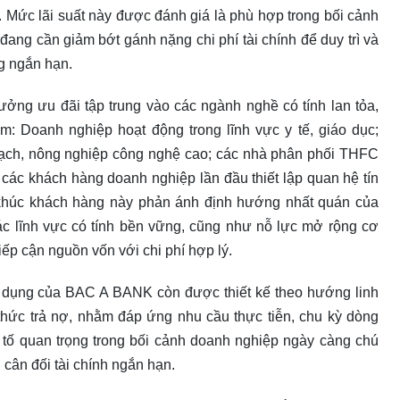
. Mức lãi suất này được đánh giá là phù hợp trong bối cảnh
 đang cần giảm bớt gánh nặng chi phí tài chính để duy trì và
g ngắn hạn.
ởng ưu đãi tập trung vào các ngành nghề có tính lan tỏa,
m: Doanh nghiệp hoạt động trong lĩnh vực y tế, giáo dục;
sạch, nông nghiệp công nghệ cao; các nhà phân phối THFC
các khách hàng doanh nghiệp lần đầu thiết lập quan hệ tín
khúc khách hàng này phản ánh định hướng nhất quán của
 lĩnh vực có tính bền vững, cũng như nỗ lực mở rộng cơ
iếp cận nguồn vốn với chi phí hợp lý.
tín dụng của BAC A BANK còn được thiết kế theo hướng linh
hức trả nợ, nhằm đáp ứng nhu cầu thực tiễn, chu kỳ dòng
 tố quan trọng trong bối cảnh doanh nghiệp ngày càng chú
cân đối tài chính ngắn hạn.