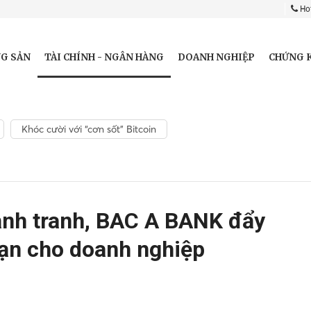
Hot
TÀI CHÍNH - NGÂN HÀNG
G SẢN
DOANH NGHIỆP
CHỨNG 
Khóc cười với “cơn sốt” Bitcoin
ạnh tranh, BAC A BANK đẩy
ạn cho doanh nghiệp