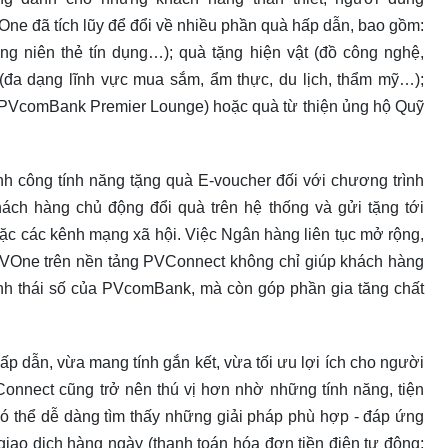
e đã tích lũy để đổi về nhiều phần quà hấp dẫn, bao gồm:
ờng niên thẻ tín dụng…); quà tặng hiện vật (đồ công nghệ,
(đa dạng lĩnh vực mua sắm, ẩm thực, du lịch, thẩm mỹ…);
y PVcomBank Premier Lounge) hoặc quà từ thiện ủng hộ Quỹ
nh công tính năng tặng quà E-voucher đối với chương trình
ách hàng chủ động đổi quà trên hệ thống và gửi tặng tới
ặc các kênh mạng xã hội. Việc Ngân hàng liên tục mở rộng,
à PVOne trên nền tảng PVConnect không chỉ giúp khách hàng
inh thái số của PVcomBank, mà còn góp phần gia tăng chất
p dẫn, vừa mang tính gắn kết, vừa tối ưu lợi ích cho người
VConnect cũng trở nên thú vị hơn nhờ những tính năng, tiện
ó thể dễ dàng tìm thấy những giải pháp phù hợp - đáp ứng
 giao dịch hàng ngày (thanh toán hóa đơn tiền điện tự động;