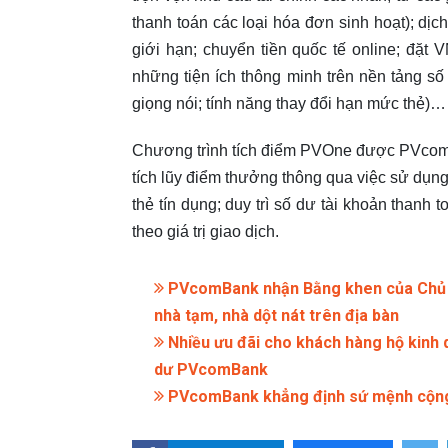
thanh toán các loại hóa đơn sinh hoạt); dị
giới hạn; chuyển tiền quốc tế online; đặt
những tiện ích thông minh trên nền tảng s
giọng nói; tính năng thay đổi hạn mức thẻ)…
Chương trình tích điểm PVOne được PVcomB
tích lũy điểm thưởng thông qua việc sử dụng
thẻ tín dụng; duy trì số dư tài khoản thanh
theo giá trị giao dịch.
PVcomBank nhận Bằng khen của Chủ tị
nhà tạm, nhà dột nát trên địa bàn
Nhiều ưu đãi cho khách hàng hộ kinh 
dư PVcomBank
PVcomBank khẳng định sứ mệnh cộn