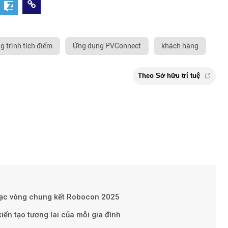
 trình tích điểm
Ứng dụng PVConnect
khách hàng
ạc vòng chung kết Robocon 2025
Theo Sở hữu t
n tạo tương lai của mỗi gia đình