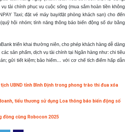
ch vụ tài chính phục vụ cuộc sống (mua sắm hoàn tiền không
 VNPAY Taxi; đặt vé máy bay/đặt phòng khách sạn) cho đến
ố (quỹ hội nhóm; tính năng thông báo biến động số dư bằng
ank triển khai thường niên, cho phép khách hàng dễ dàng
 các sản phẩm, dịch vụ tài chính tại Ngân hàng như: chi tiêu
 toán; gửi tiết kiệm; bảo hiểm… với cơ chế tích điểm hấp dẫn
ch UBND tỉnh Bình Định trong phong trào thi đua xóa
doanh, tiểu thương sử dụng Loa thông báo biến động số
g đồng cùng Robocon 2025