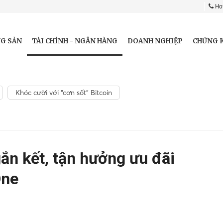
Hot
TÀI CHÍNH - NGÂN HÀNG
G SẢN
DOANH NGHIỆP
CHỨNG 
Khóc cười với “cơn sốt” Bitcoin
gắn kết, tận hưởng ưu đãi
One