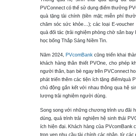
PVConnect có thể sử dụng điểm thưởng PVOn
quà tặng tài chính (tiền mặt; miễn phí thư
chăm sóc sức khỏe…); các loại E-voucher 
quà đối tác (trải nghiệm phòng chờ sân ba
học bổng Thắp Sáng Niềm Tin.
Năm 2024,
PVcomBank
cũng triển khai thà
khách hàng thân thiết PVOne, cho phép kh
người thân, bạn bè ngay trên PVConnect ho
phát triển thêm các tiện ích tặng điểm/qu
chủ động gắn kết với nhau thông qua hệ s
lượng trải nghiệm người dùng.
Song song với những chương trình ưu đãi hấ
dùng, quá trình trải nghiệm hệ sinh thái P
ích hiện đại. Khách hàng của PVcomBank c
trọn vẹn nhu cầu tài chính các nhân, từ các