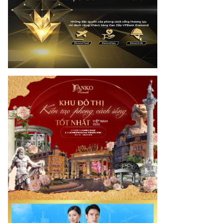
rí tuệ