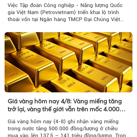
lĩnh vực cốt lõi
Việc Tập đoàn Công nghiệp - Năng lượng Quốc
gia Việt Nam (Petrovietnam) triển khai lộ trình
thoái vốn tại Ngân hàng TMCP Đại Chúng Việt
Nam là bước đi trong quá trình cơ cấu...
Giá vàng hôm nay 4/8: Vàng miếng tăng
trở lại, vàng thế giới vẫn trên mốc 4.000
USD/ounce
Giá vàng hôm nay (4-8) ghi nhận vàng miếng
trong nước tăng 500.000 đồng/lượng ở chiều
mua vào, lên 137,5 – 141 triệu đồng/lượng. Trong