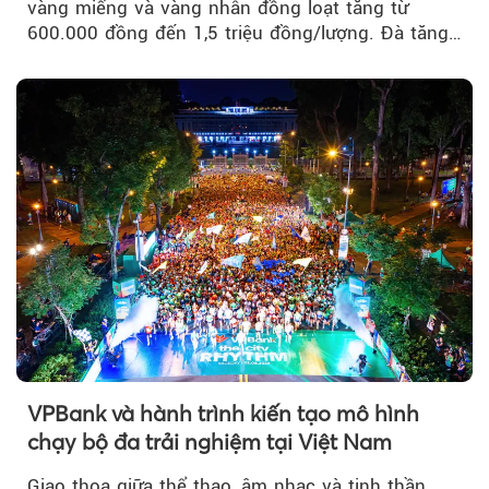
vàng miếng và vàng nhẫn đồng loạt tăng từ
600.000 đồng đến 1,5 triệu đồng/lượng. Đà tăng
của thị trường trong nước được hỗ trợ bởi giá
vàng thế giới bứt phá lên mức cao nhất trong
một tháng.
VPBank và hành trình kiến tạo mô hình
chạy bộ đa trải nghiệm tại Việt Nam
Giao thoa giữa thể thao, âm nhạc và tinh thần