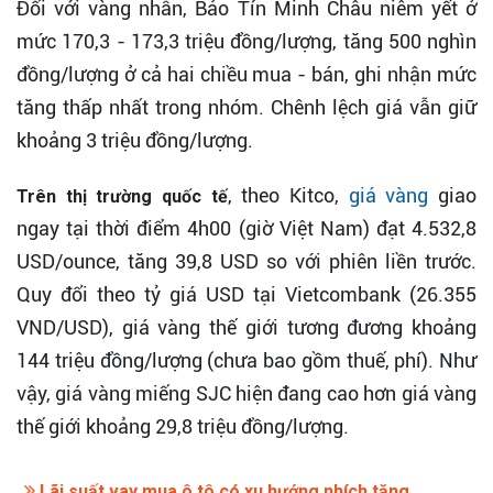
Đối với vàng nhẫn, Bảo Tín Minh Châu niêm yết ở
mức 170,3 - 173,3 triệu đồng/lượng, tăng 500 nghìn
đồng/lượng ở cả hai chiều mua - bán, ghi nhận mức
tăng thấp nhất trong nhóm. Chênh lệch giá vẫn giữ
khoảng 3 triệu đồng/lượng.
, theo Kitco,
giá vàng
giao
Trên thị trường quốc tế
ngay tại thời điểm 4h00 (giờ Việt Nam) đạt 4.532,8
USD/ounce, tăng 39,8 USD so với phiên liền trước.
Quy đổi theo tỷ giá USD tại Vietcombank (26.355
VND/USD), giá vàng thế giới tương đương khoảng
144 triệu đồng/lượng (chưa bao gồm thuế, phí). Như
vậy, giá vàng miếng SJC hiện đang cao hơn giá vàng
thế giới khoảng 29,8 triệu đồng/lượng.
Lãi suất vay mua ô tô có xu hướng nhích tăng