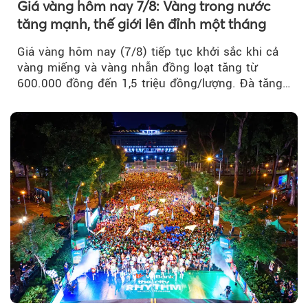
Giá vàng hôm nay 7/8: Vàng trong nước
tăng mạnh, thế giới lên đỉnh một tháng
Giá vàng hôm nay (7/8) tiếp tục khởi sắc khi cả
vàng miếng và vàng nhẫn đồng loạt tăng từ
600.000 đồng đến 1,5 triệu đồng/lượng. Đà tăng
của thị trường trong nước được hỗ trợ bởi giá
vàng thế giới bứt phá lên mức cao nhất trong
một tháng.