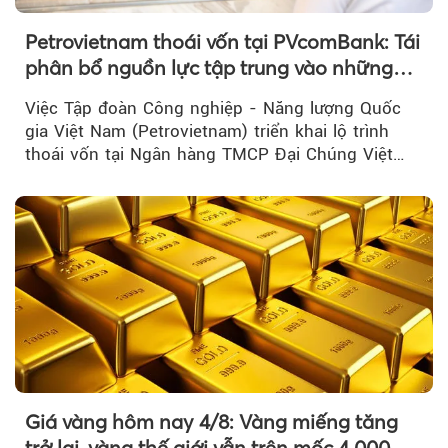
Petrovietnam thoái vốn tại PVcomBank: Tái
phân bổ nguồn lực tập trung vào những
lĩnh vực cốt lõi
Việc Tập đoàn Công nghiệp - Năng lượng Quốc
gia Việt Nam (Petrovietnam) triển khai lộ trình
thoái vốn tại Ngân hàng TMCP Đại Chúng Việt
Nam là bước đi trong quá trình cơ cấu...
Giá vàng hôm nay 4/8: Vàng miếng tăng
trở lại, vàng thế giới vẫn trên mốc 4.000