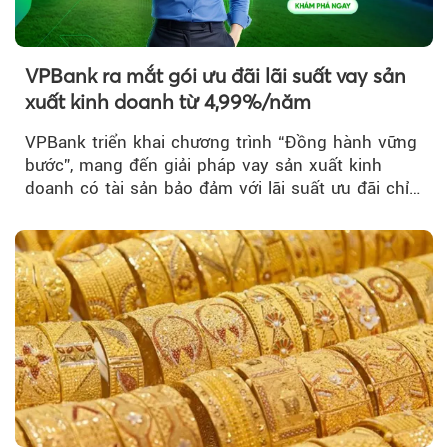
VPBank ra mắt gói ưu đãi lãi suất vay sản
xuất kinh doanh từ 4,99%/năm
VPBank triển khai chương trình “Đồng hành vững
bước”, mang đến giải pháp vay sản xuất kinh
doanh có tài sản bảo đảm với lãi suất ưu đãi chỉ
từ 4,99%/năm...