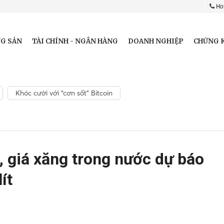
Hot
G SẢN
TÀI CHÍNH - NGÂN HÀNG
DOANH NGHIỆP
CHỨNG 
Khóc cười với “cơn sốt” Bitcoin
, giá xăng trong nước dự báo
ít