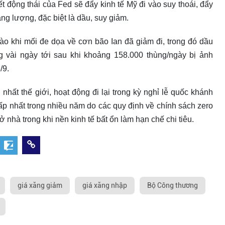
 động thái của Fed sẽ đẩy kinh tế Mỹ đi vào suy thoái, đẩy
ng lượng, đặc biệt là dầu, suy giảm.
nào khi mối đe dọa về cơn bão Ian đã giảm đi, trong đó dầu
ng vài ngày tới sau khi khoảng 158.000 thùng/ngày bị ảnh
/9.
hất thế giới, hoạt động đi lại trong kỳ nghỉ lễ quốc khánh
ấp nhất trong nhiều năm do các quy định về chính sách zero
hà trong khi nền kinh tế bất ổn làm hạn chế chi tiêu.
giá xăng giảm
giá xăng nhập
Bộ Công thương