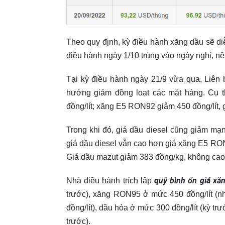
Theo quy định, kỳ điều hành xăng dầu sẽ diễ
điều hành ngày 1/10 trùng vào ngày nghỉ, nê
Tại kỳ điều hành ngày 21/9 vừa qua, Liên
hướng giảm đồng loạt các mặt hàng. Cụ th
đồng/lít; xăng E5 RON92 giảm 450 đồng/lít, g
Trong khi đó, giá dầu diesel cũng giảm mạnh 
giá dầu diesel vẫn cao hơn giá xăng E5 RON92. 
Giá dầu mazut giảm 383 đồng/kg, không ca
quỹ bình ổn giá xă
Nhà điều hành trích lập
trước), xăng RON95 ở mức 450 đồng/lít (như 
đồng/lít), dầu hỏa ở mức 300 đồng/lít (kỳ t
trước).