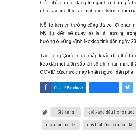
Các nhà đầu tư đang lo ngại hơn bao giờ hết
nhu cầu tiêu thụ các mặt hàng trong nhóm nă
Nỗi lo trên thị trường cũng đã vơi đi phần 
Mỹ dự kiến sẽ quay trở lại thị trường tro
hưởng ở vùng Vịnh Mexico tính đến ngày 28
Tại Trung Quốc, nhà nhập khẩu dầu thô lớn n
kéo dài một tuần sắp tới sẽ ghi nhận mức th
COVID của nước này khiến người dân phải ở n
Chia sẻ Facebook
Gíá xăng
giá xăng dầu trong nước
giá xăng bán lẻ
quỹ bình ổn giá xăng dầu