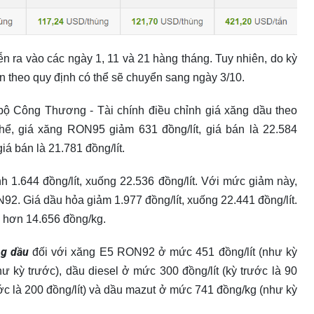
n ra vào các ngày 1, 11 và 21 hàng tháng. Tuy nhiên, do kỳ
n theo quy định có thể sẽ chuyển sang ngày 3/10.
 bộ Công Thương - Tài chính điều chỉnh giá xăng dầu theo
ể, giá xăng RON95 giảm 631 đồng/lít, giá bán là 22.584
iá bán là 21.781 đồng/lít.
1.644 đồng/lít, xuống 22.536 đồng/lít. Với mức giảm này,
Giá dầu hỏa giảm 1.977 đồng/lít, xuống 22.441 đồng/lít.
o hơn 14.656 đồng/kg.
ng dầu
đối với xăng E5 RON92 ở mức 451 đồng/lít (như kỳ
kỳ trước), dầu diesel ở mức 300 đồng/lít (kỳ trước là 90
rước là 200 đồng/lít) và dầu mazut ở mức 741 đồng/kg (như kỳ