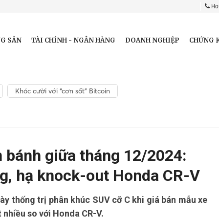
Hot
G SẢN
TÀI CHÍNH - NGÂN HÀNG
DOANH NGHIỆP
CHỨNG 
Khóc cười với “cơn sốt” Bitcoin
n bánh giữa tháng 12/2024:
g, hạ knock-out Honda CR-V
ày thống trị phân khúc SUV cỡ C khi giá bán mẫu xe
ất nhiều so với Honda CR-V.