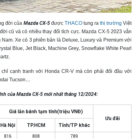
Mazda CX-5
ng đời của
được
THACO
tung ra
thị trường
Việt
đời cũ và có nhiều thay đổi tích cực. Mazda CX-5 2023 vẫn
 Nam. Xe có 3 phiên bản là Deluxe, Luxury và Premium với
ystal Blue, Jet Black, Machine Grey, Snowflake White Pearl
artz.
 chỉ cạnh tranh với Honda CR-V mà còn phải đối đầu với
undai Tucson…
tính của Mazda CX-5 mới nhất tháng 12/2024:
Giá lăn bánh tạm tính(triệu VNĐ)
Ưu đãi
Hà Nội
TP.HCM
Tỉnh/TP khác
816
808
789