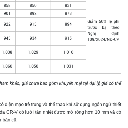
858
850
831
901
892
873
Giảm 50% lệ phí
922
913
894
trước bạ theo
Nghị định
943
934
915
109/2024/NĐ-CP
1.038
1.029
1.010
1.060
1.050
1.031
tham khảo, giá chưa bao gồm khuyến mại tại đại lý, giá có thể
diện mạo trẻ trung và thể thao khi sử dụng ngôn ngữ thiết
nda CR-V có lưới tản nhiệt được mở rộng hơn 10 mm và có
ư bản cũ.