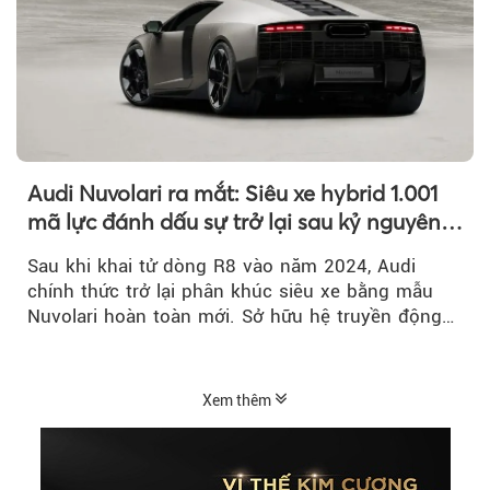
Audi Nuvolari ra mắt: Siêu xe hybrid 1.001
mã lực đánh dấu sự trở lại sau kỷ nguyên
R8
Sau khi khai tử dòng R8 vào năm 2024, Audi
chính thức trở lại phân khúc siêu xe bằng mẫu
Nuvolari hoàn toàn mới. Sở hữu hệ truyền động
hybrid 1.001 mã lực, tốc độ tối đa trên 350 km/h
và số lượng giới hạn chỉ 499 chiếc, Nuvolari được
xem là tuyên ngôn mới của Audi trong kỷ nguyên
Xem thêm
điện hóa.