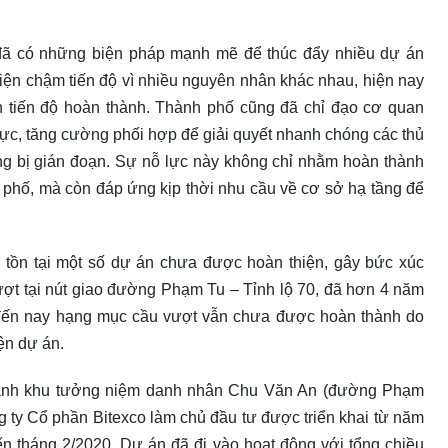
ã có những biện pháp mạnh mẽ để thúc đẩy nhiều dự án
iện chậm tiến độ vì nhiều nguyên nhân khác nhau, hiện nay
tiến độ hoàn thành. Thành phố cũng đã chỉ đạo cơ quan
lực, tăng cường phối hợp để giải quyết nhanh chóng các thủ
ng bị gián đoạn. Sự nỗ lực này không chỉ nhằm hoàn thành
ành phố, mà còn đáp ứng kịp thời nhu cầu về cơ sở hạ tầng để
n tồn tại một số dự án chưa được hoàn thiện, gây bức xúc
ượt tại nút giao đường Phạm Tu – Tỉnh lộ 70, đã hơn 4 năm
đến nay hạng mục cầu vượt vẫn chưa được hoàn thành do
ện dự án.
anh khu tưởng niệm danh nhân Chu Văn An (đường Phạm
g ty Cổ phần Bitexco làm chủ đầu tư được triển khai từ năm
ến tháng 2/2020, Dự án đã đi vào hoạt động với tổng chiều