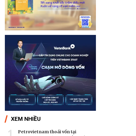
XEM NHIỀU
1
Petrovietnam thoái vốn tại