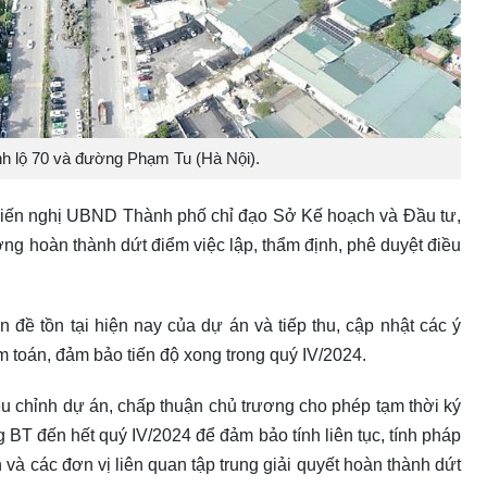
nh lộ 70 và đường Phạm Tu (Hà Nội).
kiến nghị UBND Thành phố chỉ đạo Sở Kế hoạch và Đầu tư,
ng hoàn thành dứt điểm việc lập, thẩm định, phê duyệt điều
n đề tồn tại hiện nay của dự án và tiếp thu, cập nhật các ý
ểm toán, đảm bảo tiến độ xong trong quý IV/2024.
ều chỉnh dự án, chấp thuận chủ trương cho phép tạm thời ký
g BT đến hết quý IV/2024 để đảm bảo tính liên tục, tính pháp
 và các đơn vị liên quan tập trung giải quyết hoàn thành dứt