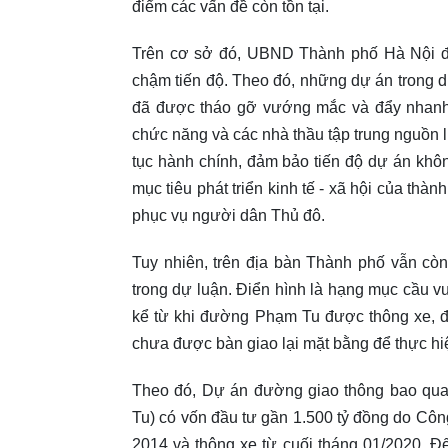
điểm các vấn đề còn tồn tại.
Trên cơ sở đó, UBND Thành phố Hà Nội đ
chậm tiến độ. Theo đó, những dự án trong d
đã được tháo gỡ vướng mắc và đẩy nhanh 
chức năng và các nhà thầu tập trung nguồn 
tục hành chính, đảm bảo tiến độ dự án khô
mục tiêu phát triển kinh tế - xã hội của th
phục vụ người dân Thủ đô.
Tuy nhiên, trên địa bàn Thành phố vẫn cò
trong dự luận. Điển hình là hạng mục cầu v
kể từ khi đường Phạm Tu được thông xe, 
chưa được bàn giao lại mặt bằng để thực hi
Theo đó, Dự án đường giao thông bao qu
Tu) có vốn đầu tư gần 1.500 tỷ đồng do Côn
2014 và thông xe từ cuối tháng 01/2020. Đ