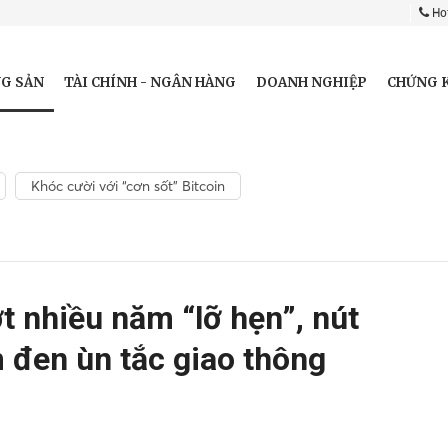
Hot
G SẢN
TÀI CHÍNH - NGÂN HÀNG
DOANH NGHIỆP
CHỨNG 
Khóc cười với “cơn sốt” Bitcoin
t nhiều năm “lỡ hẹn”, nút
 đen ùn tắc giao thông