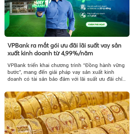
VPBank ra mắt gói ưu đãi lãi suất vay sản
xuất kinh doanh từ 4,99%/năm
VPBank triển khai chương trình “Đồng hành vững
bước”, mang đến giải pháp vay sản xuất kinh
doanh có tài sản bảo đảm với lãi suất ưu đãi chỉ
từ 4,99%/năm...