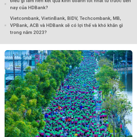
Điều gì làm nên kết quả kinh doanh tốt nhất từ trước đến
nay của HDBank?
Theo Sở hữu trí 
Vietcombank, VietinBank, BIDV, Techcombank, MB,
VPBank, ACB và HDBank sẽ có lợi thế và khó khăn gì
trong năm 2023?