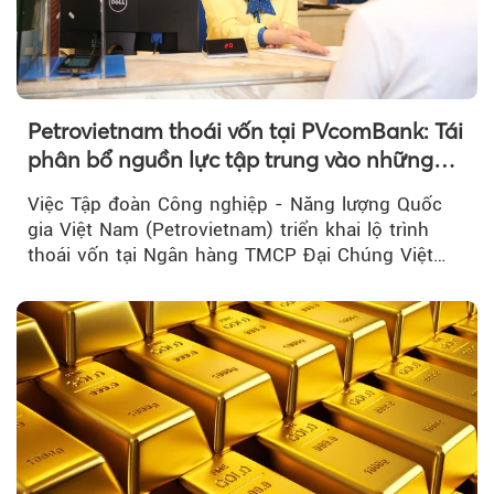
Petrovietnam thoái vốn tại PVcomBank: Tái
phân bổ nguồn lực tập trung vào những
lĩnh vực cốt lõi
Việc Tập đoàn Công nghiệp - Năng lượng Quốc
gia Việt Nam (Petrovietnam) triển khai lộ trình
thoái vốn tại Ngân hàng TMCP Đại Chúng Việt
Nam là bước đi trong quá trình cơ cấu...