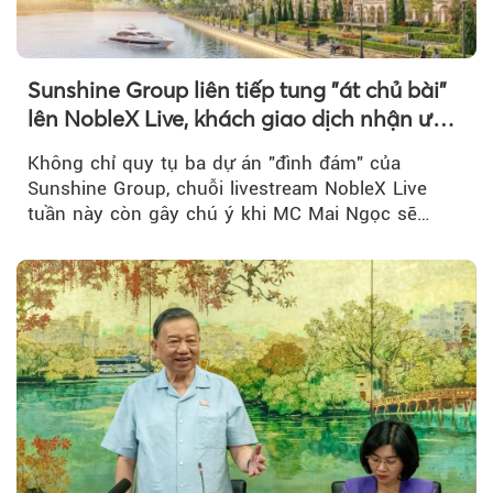
Sunshine Group liên tiếp tung "át chủ bài"
lên NobleX Live, khách giao dịch nhận ưu
đãi hàng trăm triệu đồng
Không chỉ quy tụ ba dự án "đình đám" của
Sunshine Group, chuỗi livestream NobleX Live
tuần này còn gây chú ý khi MC Mai Ngọc sẽ
đồng hành trong phiên livestream giới thiệu...