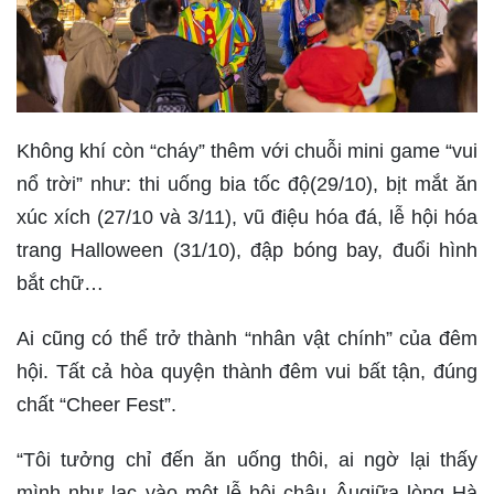
Không khí còn “cháy” thêm với chuỗi mini game “vui
nổ trời” như: thi uống bia tốc độ(29/10), bịt mắt ăn
xúc xích (27/10 và 3/11), vũ điệu hóa đá, lễ hội hóa
trang Halloween (31/10), đập bóng bay, đuổi hình
bắt chữ…
Ai cũng có thể trở thành “nhân vật chính” của đêm
hội. Tất cả hòa quyện thành đêm vui bất tận, đúng
chất “Cheer Fest”.
“Tôi tưởng chỉ đến ăn uống thôi, ai ngờ lại thấy
mình như lạc vào một lễ hội châu Âugiữa lòng Hà