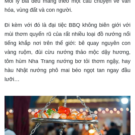
Mỗi ly bia đều mang theo một câu chuyện về văn
hóa, vùng đất và con người.
Đi kèm với đó là đại tiệc BBQ không biên giới với
mùi thơm quyến rũ của rất nhiều loại đồ nướng nổi
tiếng khắp nơi trên thế giới: bê quay nguyên con
vàng ruộm, đùi cừu nướng thảo mộc dậy hương,
tôm hùm Nha Trang nướng bơ tỏi thơm ngậy, hay
hàu Nhật nướng phô mai béo ngọt tan ngay đầu
lưỡi…