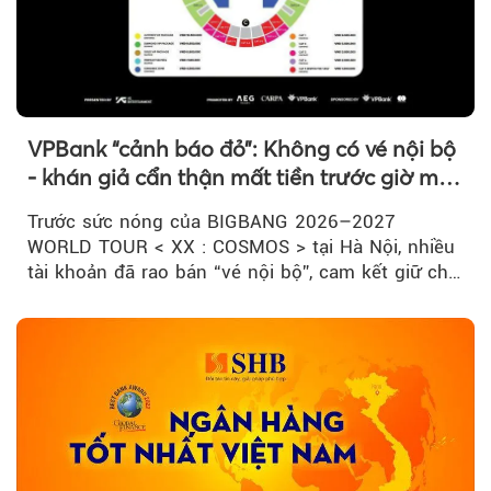
VPBank “cảnh báo đỏ”: Không có vé nội bộ
- khán giả cẩn thận mất tiền trước giờ mở
bán
Trước sức nóng của BIGBANG 2026–2027
WORLD TOUR < XX : COSMOS > tại Hà Nội, nhiều
tài khoản đã rao bán “vé nội bộ”, cam kết giữ chỗ
đẹp với mức giá cao...