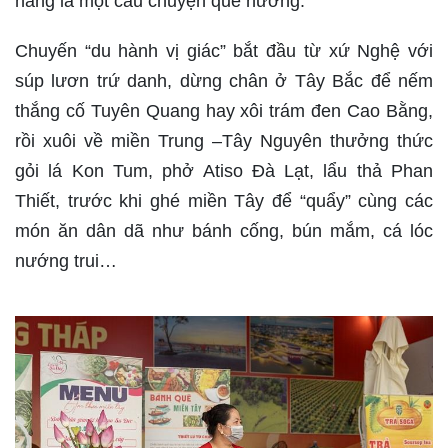
hàng là một câu chuyện quê hương.
Chuyến “du hành vị giác” bắt đầu từ xứ Nghệ với
súp lươn trứ danh, dừng chân ở Tây Bắc để nếm
thắng cố Tuyên Quang hay xôi trám đen Cao Bằng,
rồi xuôi về miền Trung –Tây Nguyên thưởng thức
gỏi lá Kon Tum, phở Atiso Đà Lạt, lẩu thả Phan
Thiết, trước khi ghé miền Tây để “quẩy” cùng các
món ăn dân dã như bánh cống, bún mắm, cá lóc
nướng trui…