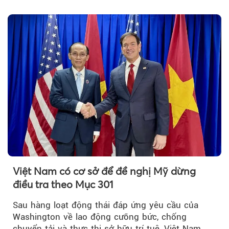
hợp đồng phải chia sẻ dữ liệu hợp đồng vận tải
với Bộ Công an… là những chính sách mới có
hiệu lực từ tháng 8/2026.
Việt Nam có cơ sở để đề nghị Mỹ dừng
điều tra theo Mục 301
Sau hàng loạt động thái đáp ứng yêu cầu của
Washington về lao động cưỡng bức, chống
chuyển tải và thực thi sở hữu trí tuệ, Việt Nam