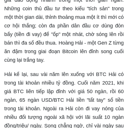
giá dao động nhanh trong một thời gian ngắn.
Những coin thủ đầu tư theo kiểu "tích sản" trong
một thời gian dài, thỉnh thoảng mua một ít thì mới có
cơ hội thắng; còn đa phần dân đầu cơ dùng đòn
bẩy (tiền đi vay) để "ốp" một nhát, chờ sóng lên rồi
bán thì đa số đều thua. Hoàng Hải - một Gen Z từng
ăn đậm trong giai đoạn Bitcoin lên đỉnh song cuối
cùng lại trắng tay.
Hải kể lại, sau vài năm lên xuống với BTC Hải có
trong tài khoản nhiều tỷ đồng. Cuối năm 2021, khi
giá BTC liên tiếp lập đỉnh với giá 50 ngàn, rồi 60
ngàn, 65 ngàn USD/BTC Hải liền "tất tay" số tiền
trong tài khoản. Ngoài ra Hải còn đi vay nóng của
nhiều đối tượng ngoài xã hội với lãi suất 10 ngàn
đồng/triệu/ ngày. Song chẳng ngờ, chỉ vài ngày sau