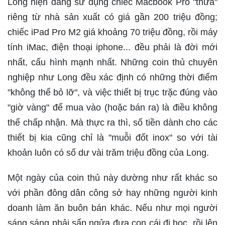
Long hiện đang sử dụng chiếc Macbook Pro "thửa"
riêng từ nhà sản xuất có giá gần 200 triệu đồng;
chiếc iPad Pro M2 giá khoảng 70 triệu đồng, rồi máy
tính iMac, điện thoại iphone... đều phải là đời mới
nhất, cấu hình mạnh nhất. Những coin thủ chuyên
nghiệp như Long đều xác định có những thời điểm
"không thể bỏ lỡ", và việc thiết bị trục trặc đúng vào
"giờ vàng" để mua vào (hoặc bán ra) là điều không
thể chấp nhận. Mà thực ra thì, số tiền dành cho các
thiết bị kia cũng chỉ là "muỗi đốt inox" so với tài
khoản luôn có số dư vài trăm triệu đồng của Long.
Một ngày của coin thủ này dường như rất khác so
với phần đông dân công sở hay những người kinh
doanh làm ăn buôn bán khác. Nếu như mọi người
sáng sáng phải sấp ngửa đưa con cái đi học, rồi lên