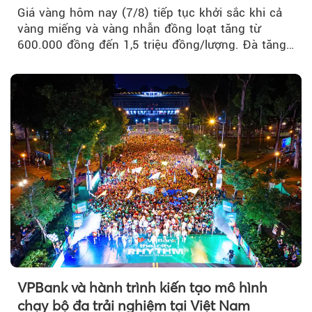
Giá vàng hôm nay (7/8) tiếp tục khởi sắc khi cả
vàng miếng và vàng nhẫn đồng loạt tăng từ
600.000 đồng đến 1,5 triệu đồng/lượng. Đà tăng
của thị trường trong nước được hỗ trợ bởi giá
vàng thế giới bứt phá lên mức cao nhất trong
một tháng.
VPBank và hành trình kiến tạo mô hình
chạy bộ đa trải nghiệm tại Việt Nam