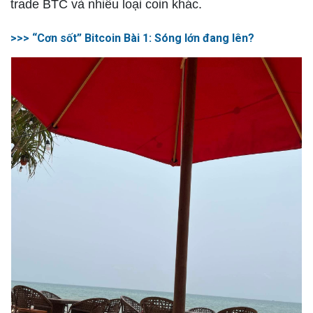
trade BTC và nhiều loại coin khác.
>>> “Cơn sốt” Bitcoin Bài 1: Sóng lớn đang lên?