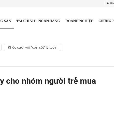
Hot
G SẢN
TÀI CHÍNH - NGÂN HÀNG
DOANH NGHIỆP
CHỨNG 
Khóc cười với “cơn sốt” Bitcoin
vay cho nhóm người trẻ mua