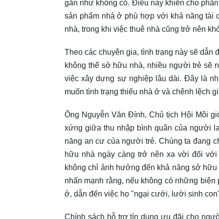
gần như không có. Điều này khiến cho phần l
sản phẩm nhà ở phù hợp với khả năng tài c
nhà, trong khi việc thuê nhà cũng trở nên kh
Theo các chuyên gia, tình trạng này sẽ dẫn đế
không thể sở hữu nhà, nhiều người trẻ sẽ n
việc xây dựng sự nghiệp lâu dài. Đây là n
muốn tình trạng thiếu nhà ở và chênh lệch gi
Ông Nguyễn Văn Đính, Chủ tịch Hội Môi gi
xứng giữa thu nhập bình quân của người la
năng an cư của người trẻ. Chúng ta đang c
hữu nhà ngày càng trở nên xa vời đối với 
không chỉ ảnh hưởng đến khả năng sở hữu t
nhấn mạnh rằng, nếu không có những biện phá
ở, dẫn đến việc họ "ngại cưới, lười sinh con"
Chính sách hỗ trợ tín dụng ưu đãi cho ngư