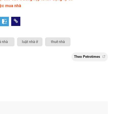
iệc mua nhà
á nhà
luật nhà ở
thuê nhà