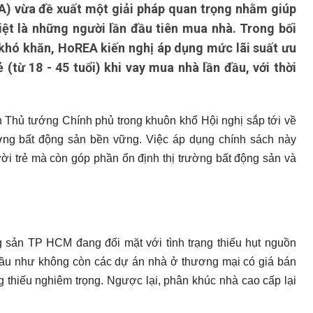
) vừa đề xuất một giải pháp quan trọng nhằm giúp
iệt là những người lần đầu tiên mua nhà. Trong bối
 khó khăn, HoREA kiến nghị áp dụng mức lãi suất ưu
(từ 18 - 45 tuổi) khi vay mua nhà lần đầu, với thời
 Thủ tướng Chính phủ trong khuôn khổ Hội nghị sắp tới về
rường bất động sản bền vững. Việc áp dụng chính sách này
ười trẻ mà còn góp phần ổn định thị trường bất động sản và
g sản TP HCM đang đối mặt với tình trạng thiếu hụt nguồn
hầu như không còn các dự án nhà ở thương mại có giá bán
g thiếu nghiêm trọng. Ngược lại, phân khúc nhà cao cấp lại