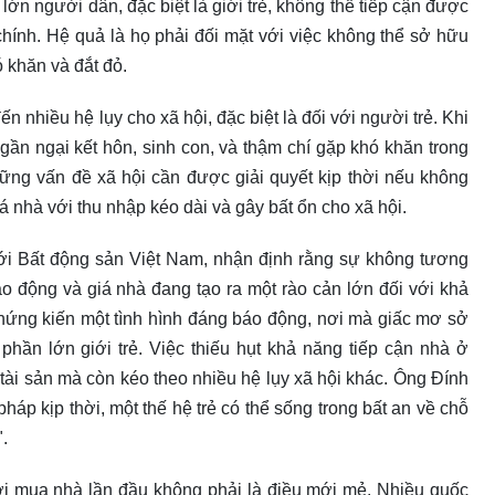
ớn người dân, đặc biệt là giới trẻ, không thể tiếp cận được
hính. Hệ quả là họ phải đối mặt với việc không thể sở hữu
ó khăn và đắt đỏ.
n nhiều hệ lụy cho xã hội, đặc biệt là đối với người trẻ. Khi
gần ngại kết hôn, sinh con, và thậm chí gặp khó khăn trong
hững vấn đề xã hội cần được giải quyết kịp thời nếu không
á nhà với thu nhập kéo dài và gây bất ổn cho xã hội.
ới Bất động sản Việt Nam, nhận định rằng sự không tương
o động và giá nhà đang tạo ra một rào cản lớn đối với khả
hứng kiến một tình hình đáng báo động, nơi mà giấc mơ sở
phần lớn giới trẻ. Việc thiếu hụt khả năng tiếp cận nhà ở
ài sản mà còn kéo theo nhiều hệ lụy xã hội khác. Ông Đính
p kịp thời, một thế hệ trẻ có thể sống trong bất an về chỗ
.
ời mua nhà lần đầu không phải là điều mới mẻ. Nhiều quốc