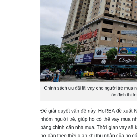
Chính sách ưu đãi lãi vay cho người trẻ mua n
ổn định thị 
Để giải quyết vấn đề này, HoREA đề xuất 
nhóm người trẻ, giúp họ có thể vay mua n
bằng chính căn nhà mua. Thời gian vay sẽ ké
nợ dần theo thời gian khi thu nhập của họ có