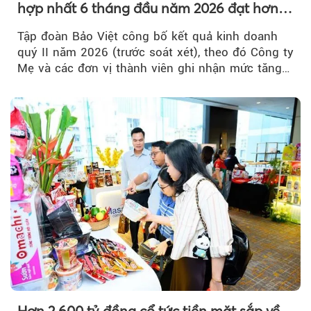
hợp nhất 6 tháng đầu năm 2026 đạt hơn
32.000 tỷ đồng, tăng trưởng 9,2%
Tập đoàn Bảo Việt công bố kết quả kinh doanh
quý II năm 2026 (trước soát xét), theo đó Công ty
Mẹ và các đơn vị thành viên ghi nhận mức tăng
trưởng khả quan...
Hơn 2.600 tỷ đồng cổ tức tiền mặt sắp về