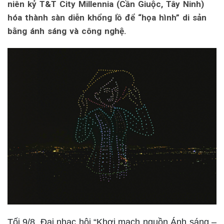
niên kỷ T&T City Millennia (Cần Giuộc, Tây Ninh)
hóa thành sàn diễn khổng lồ để “họa hình” di sản
bằng ánh sáng và công nghệ.
Tối 9/8, Đại nhạc hội “Khơi mạch nguồn Ánh sáng –