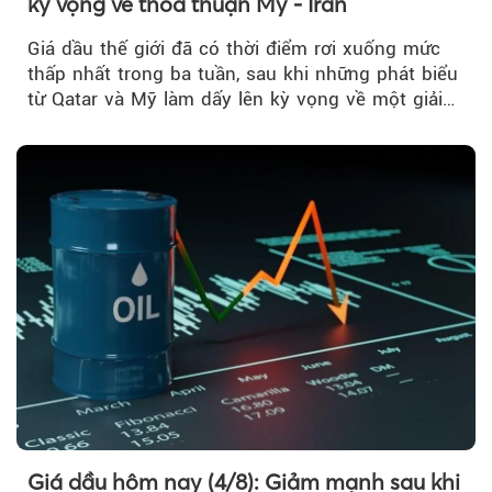
kỳ vọng về thỏa thuận Mỹ - Iran
Giá dầu thế giới đã có thời điểm rơi xuống mức
thấp nhất trong ba tuần, sau khi những phát biểu
từ Qatar và Mỹ làm dấy lên kỳ vọng về một giải
pháp ngoại giao để hạ nhiệt căng thẳng Mỹ -
Iran.
Giá dầu hôm nay (4/8): Giảm mạnh sau khi