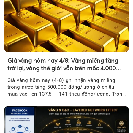
Giá vàng hôm nay 4/8: Vàng miếng tăng
trở lại, vàng thế giới vẫn trên mốc 4.000
USD/ounce
Giá vàng hôm nay (4-8) ghi nhận vàng miếng
trong nước tăng 500.000 đồng/lượng ở chiều
mua vào, lên 137,5 – 141 triệu đồng/lượng. Trong
khi đó, giá vàng thế giới giảm nhẹ nhưng vẫn duy
trì trên ngưỡng 4.000 USD/ounce.