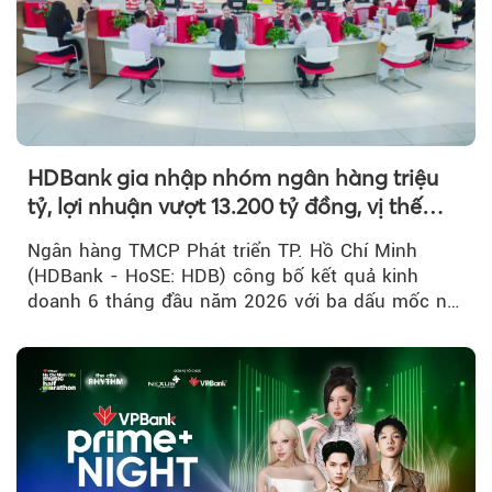
HDBank gia nhập nhóm ngân hàng triệu
tỷ, lợi nhuận vượt 13.200 tỷ đồng, vị thế
mới trên thị trường vốn quốc tế
Ngân hàng TMCP Phát triển TP. Hồ Chí Minh
(HDBank - HoSE: HDB) công bố kết quả kinh
doanh 6 tháng đầu năm 2026 với ba dấu mốc nổi
bật: gia nhập nhóm ngân hàng...