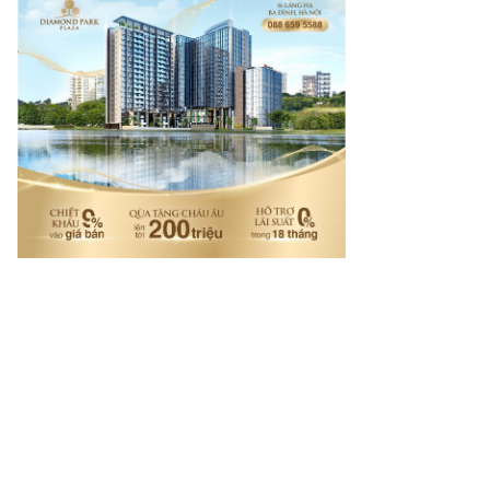
rí tuệ