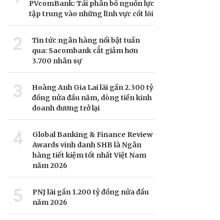
PVcomBank: Tái phân bổ nguồn lực
tập trung vào những lĩnh vực cốt lõi
2
Tin tức ngân hàng nổi bật tuần
qua: Sacombank cắt giảm hơn
3.700 nhân sự
3
Hoàng Anh Gia Lai lãi gần 2.300 tỷ
đồng nửa đầu năm, dòng tiền kinh
doanh dương trở lại
4
Global Banking & Finance Review
Awards vinh danh SHB là Ngân
hàng tiết kiệm tốt nhất Việt Nam
năm 2026
5
PNJ lãi gần 1.200 tỷ đồng nửa đầu
năm 2026