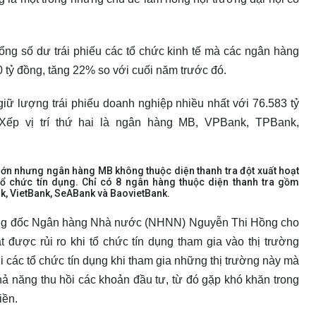
ổng số dư trái phiếu các tổ chức kinh tế mà các ngân hàng
0 tỷ đồng, tăng 22% so với cuối năm trước đó.
ữ lượng trái phiếu doanh nghiệp nhiều nhất với 76.583 tỷ
Xếp vị trí thứ hai là ngân hàng MB, VPBank, TPBank,
 lớn nhưng ngân hàng MB không thuộc diện thanh tra đột xuất hoạt
tổ chức tín dụng. Chỉ có 8 ngân hàng thuộc diện thanh tra gồm
 VietBank, SeABank và BaovietBank.
 Thống đốc Ngân hàng Nhà nước (NHNN) Nguyễn Thi Hồng cho
t được rủi ro khi tổ chức tín dụng tham gia vào thị trường
 các tổ chức tín dụng khi tham gia những thị trường này mà
hả năng thu hồi các khoản đầu tư, từ đó gặp khó khăn trong
iền.