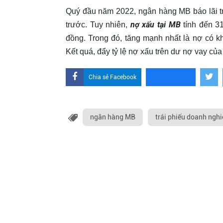
Quý đầu năm 2022, ngân hàng MB báo lãi t
nợ xấu tại MB
trước. Tuy nhiên,
tính đến 3
đồng. Trong đó, tăng mạnh nhất là nợ có k
Kết quá, đẩy tỷ lệ nợ xấu trên dư nợ vay củ
Chia sẻ Facebook
ngân hàng MB
trái phiếu doanh ngh