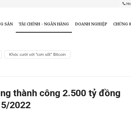
Hot
TÀI CHÍNH - NGÂN HÀNG
G SẢN
DOANH NGHIỆP
CHỨNG 
Khóc cười với “cơn sốt” Bitcoin
ng thành công 2.500 tỷ đồng
g 5/2022