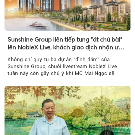
Sunshine Group liên tiếp tung "át chủ bài"
lên NobleX Live, khách giao dịch nhận ưu
đãi hàng trăm triệu đồng
Không chỉ quy tụ ba dự án "đình đám" của
Sunshine Group, chuỗi livestream NobleX Live
tuần này còn gây chú ý khi MC Mai Ngọc sẽ
đồng hành trong phiên livestream giới thiệu...