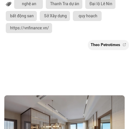
nghệ an
Thanh Tra dự án
Đại lộ Lê Nin
bất động san
Sở Xây dựng
quy hoạch
https://vnfinance.vn/