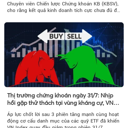
Chuyên viên Chiến lược Chứng khoán KB (KBSV),
cho rằng kết quả kinh doanh tích cực chưa đủ để
kéo giá cổ phiếu đi lên...
Thị trường chứng khoán ngày 31/7: Nhịp
hồi gặp thử thách tại vùng kháng cự, VN
Index giảm gần 9 điểm trong phiên cuối...
Áp lực chốt lời sau 3 phiên tăng mạnh cùng hoạt
động cơ cấu danh mục của các quỹ ETF đã khiến
VN Index quay đầu giảm trong phiên 31/7....