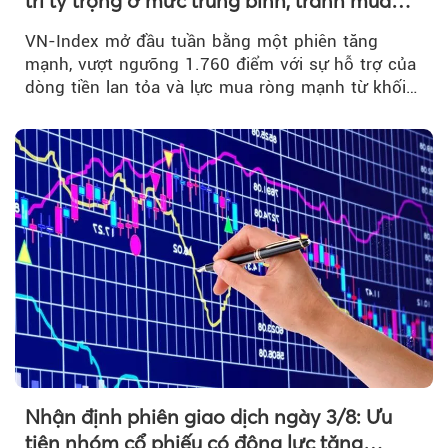
trì tỷ trọng ở mức trung bình, tránh mua
đuổi
VN-Index mở đầu tuần bằng một phiên tăng
mạnh, vượt ngưỡng 1.760 điểm với sự hỗ trợ của
dòng tiền lan tỏa và lực mua ròng mạnh từ khối
ngoại....
Nhận định phiên giao dịch ngày 3/8: Ưu
tiên nhóm cổ phiếu có động lực tăng