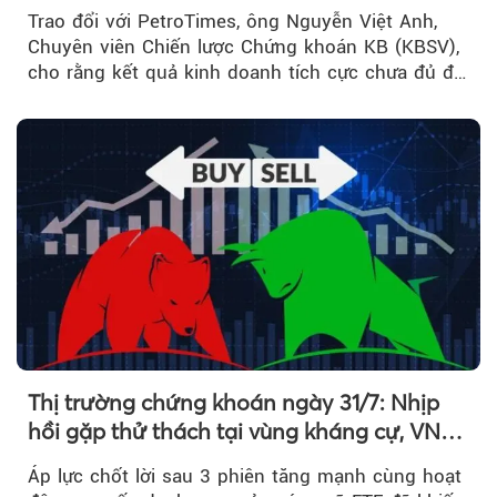
Trao đổi với PetroTimes, ông Nguyễn Việt Anh,
Chuyên viên Chiến lược Chứng khoán KB (KBSV),
cho rằng kết quả kinh doanh tích cực chưa đủ để
kéo giá cổ phiếu đi lên...
Thị trường chứng khoán ngày 31/7: Nhịp
hồi gặp thử thách tại vùng kháng cự, VN
Index giảm gần 9 điểm trong phiên cuối...
Áp lực chốt lời sau 3 phiên tăng mạnh cùng hoạt