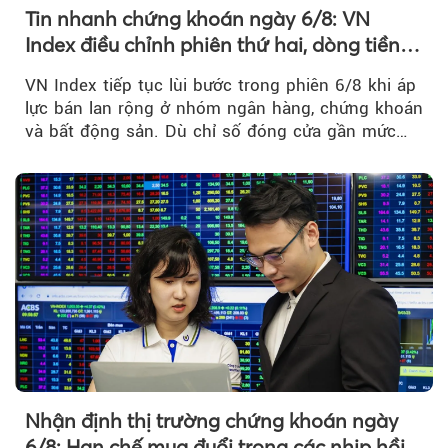
Tin nhanh chứng khoán ngày 6/8: VN
Index điều chỉnh phiên thứ hai, dòng tiền
chờ phản ứng tại vùng MA20
VN Index tiếp tục lùi bước trong phiên 6/8 khi áp
lực bán lan rộng ở nhóm ngân hàng, chứng khoán
và bất động sản. Dù chỉ số đóng cửa gần mức
thấp nhất...
Nhận định thị trường chứng khoán ngày
6/8: Hạn chế mua đuổi trong các nhịp hồi