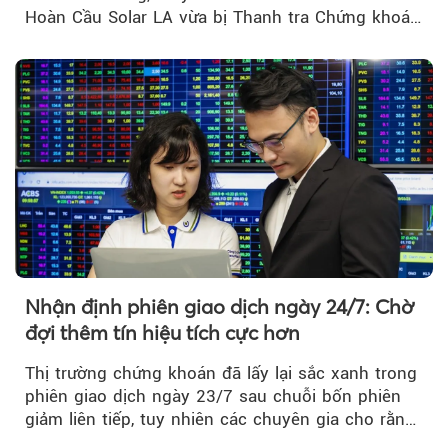
Hoàn Cầu Solar LA vừa bị Thanh tra Chứng khoán
Nhà nước xử phạt tổng cộng hơn 362 triệu đồng
do vi phạm quy định về công bố thông tin trên
thị trường chứng khoán.
Nhận định phiên giao dịch ngày 24/7: Chờ
đợi thêm tín hiệu tích cực hơn
Thị trường chứng khoán đã lấy lại sắc xanh trong
phiên giao dịch ngày 23/7 sau chuỗi bốn phiên
giảm liên tiếp, tuy nhiên các chuyên gia cho rằng
đà phục hồi...