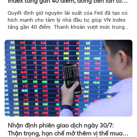
Index tăng gần 40 điểm, dòng tiền lan tỏa
mạnh sau tín hiệu tích cực từ Fed
Quyết định giữ nguyên lãi suất của Fed đã tạo cú
hích mạnh cho tâm lý nhà đầu tư, giúp VN Index
tăng gần 40 điểm. Thanh khoản vượt mức trung
bình...
Nhận định phiên giao dịch ngày 30/7:
Thận trọng, hạn chế mở thêm vị thế mua