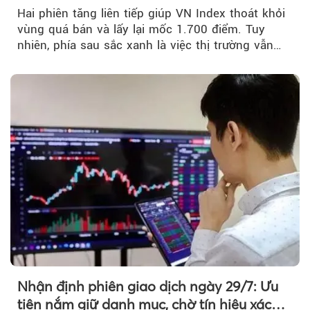
mốc 1.700 điểm
Hai phiên tăng liên tiếp giúp VN Index thoát khỏi
vùng quá bán và lấy lại mốc 1.700 điểm. Tuy
nhiên, phía sau sắc xanh là việc thị trường vẫn
chủ yếu được nâng đỡ bởi nhóm Vin, còn dòng
tiền vẫn chưa thực sự trở lại.
Nhận định phiên giao dịch ngày 29/7: Ưu
tiên nắm giữ danh mục, chờ tín hiệu xác